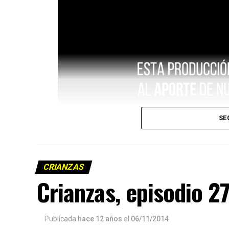
SE
CRIANZAS
Crianzas, episodio 2
Publicada
hace 12 años
el
06/11/2014