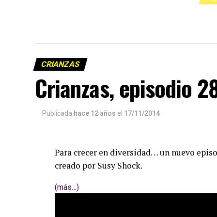
CRIANZAS
Crianzas, episodio 2
Publicada
hace 12 años
el
17/11/2014
Para crecer en diversidad… un nuevo episod
creado por Susy Shock.
(más…)