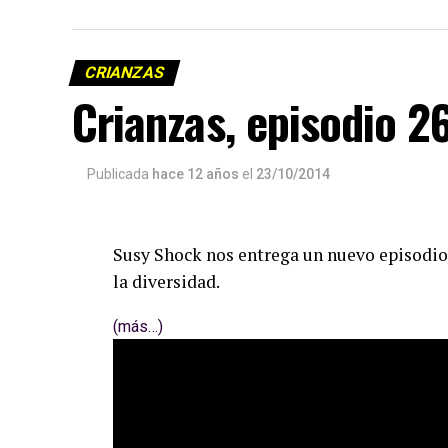
CRIANZAS
Crianzas, episodio 2
Publicada
hace 12 años
el
23/10/2014
Susy Shock nos entrega un nuevo episodio 
la diversidad.
(más…)