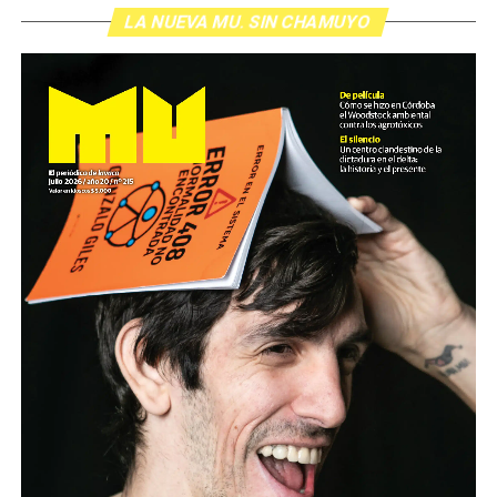
grito pelado.
(Escuchá el programa completo)
LA NUEVA MU. SIN CHAMUYO
Descargar los archivos de audio:
Bloque 1
/
Bloque 2
Foto: Nacho Yuchark
Descargar el programa
La reproducción de este programa es libre. Sólo tenés
que mandar un mail a
infolavaca@yahoo.com.ar
para
emitir todos los programas de Decí MU