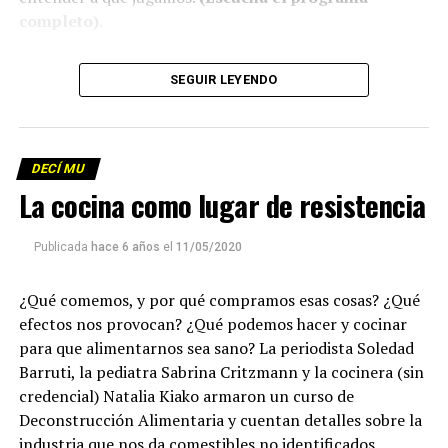
completo)
.
Descargar los archivos de audio:
Bloque 1
/
Bloque 2
SEGUIR LEYENDO
Descargar el programa
La reproducción de este programa es libre. Sólo tenés
DECÍ MU
que mandar un mail a
infolavaca@yahoo.com.ar
para
La cocina como lugar de resistencia
emitir todos los programas de Decí MU
Publicada
hace 6 años
el
11/05/2020
¿Qué comemos, y por qué compramos esas cosas? ¿Qué
efectos nos provocan? ¿Qué podemos hacer y cocinar
para que alimentarnos sea sano? La periodista Soledad
Barruti, la pediatra Sabrina Critzmann y la cocinera (sin
credencial) Natalia Kiako armaron un curso de
Deconstrucción Alimentaria y cuentan detalles sobre la
industria que nos da comestibles no identificados,