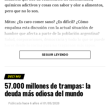
químicos adictivos y cosas con sabor y olor a alimentos,
pero que no lo son.
Mitos: ¿Es caro comer sano? ¿Es difícil? ¿Cómo
empalma esta discusión con la actual situación de
hambre que afecta a parte de la población argentina?
Salud, corporaciones, democracia y todo lo que se puede
hacer desde la cocina para no tragarnos más sapos.
(Escuchá el programa completo)
.
SEGUIR LEYENDO
Descargar los archivos de audio:
Bloque 1
/
Bloque 2
DECÍ MU
Foto: Martina Perosa
57.000 millones de trampas: la
Descargar el programa
La reproducción de este programa es libre. Sólo tenés
deuda más odiosa del mundo
que mandar un mail a
infolavaca@yahoo.com.ar
para
emitir todos los programas de Decí MU
Publicada
hace 6 años
el
01/05/2020