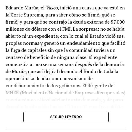
Eduardo Murúa, el
Vasco
, inició una causa que ya está en
la Corte Suprema, para saber cómo se firmó, qué se
firmó, y para qué se contrajo la deuda externa de 57.000
millones de dólares con el FMI. La sorpresa: no se había
abierto ni un expediente, con lo cual el Estado violó sus
propias normas y generó un endeudamiento que facilitó
la fuga de capitales sin que la comunidad tuviera un
centavo de beneficio de ninguna clase. El expediente
comenzó a armarse una semana después de la denuncia
de Murúa, que así dejó al desnudo el fondo de toda la
operación. La deuda como mecanismo de
condicionamiento de los gobiernos. El dirigente del
MNER (Movimiento Nacional de Empresas Recuperadas)
cuenta cómo se llevó adelante esta demanda, y de paso
describe la situación hacia el futuro. Y nuestro colifato
de cabecera Hugo López va a dar una definición
SEGUIR LEYENDO
inolvidable sobre los normales y los anormales. Como
siempre, Pablo Marchetti que llega con música y con El