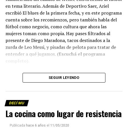
en tema literario. Además de Deportivo Saer, Ariel
escribió El blues de la primera fecha, y en este programa
cuenta sobre los recomienzos, pero también habla del
fútbol como negocio, como cultura que ahora las
mujeres toman como propia. Hay pases filtrados al
presente de Diego Maradona, tacos destinados a la
zurda de Leo Messi, y pisadas de pelota para tratar de
entender a qué jugamos.
(Escuchá el programa
completo)
.
Descargar los archivos de audio:
Bloque 1
/
Bloque 2
SEGUIR LEYENDO
Descargar el programa
La reproducción de este programa es libre. Sólo tenés
DECÍ MU
que mandar un mail a
infolavaca@yahoo.com.ar
para
La cocina como lugar de resistencia
emitir todos los programas de Decí MU
Publicada
hace 6 años
el
11/05/2020