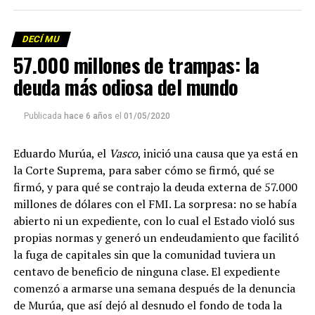
DECÍ MU
Foto: Martina Perosa
57.000 millones de trampas: la
Descargar el programa
La reproducción de este programa es libre. Sólo tenés
deuda más odiosa del mundo
que mandar un mail a
infolavaca@yahoo.com.ar
para
emitir todos los programas de Decí MU
Publicada
hace 6 años
el
01/05/2020
Eduardo Murúa, el
Vasco
, inició una causa que ya está en
la Corte Suprema, para saber cómo se firmó, qué se
firmó, y para qué se contrajo la deuda externa de 57.000
millones de dólares con el FMI. La sorpresa: no se había
abierto ni un expediente, con lo cual el Estado violó sus
propias normas y generó un endeudamiento que facilitó
la fuga de capitales sin que la comunidad tuviera un
centavo de beneficio de ninguna clase. El expediente
comenzó a armarse una semana después de la denuncia
de Murúa, que así dejó al desnudo el fondo de toda la