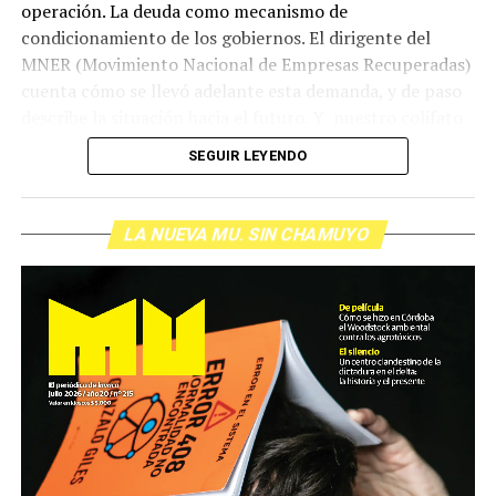
operación. La deuda como mecanismo de
condicionamiento de los gobiernos. El dirigente del
MNER (Movimiento Nacional de Empresas Recuperadas)
cuenta cómo se llevó adelante esta demanda, y de paso
describe la situación hacia el futuro. Y nuestro colifato
de cabecera Hugo López va a dar una definición
SEGUIR LEYENDO
inolvidable sobre los normales y los anormales. Como
siempre, Pablo Marchetti que llega con música y con El
grito pelado.
(Escuchá el programa completo)
LA NUEVA MU. SIN CHAMUYO
Descargar los archivos de audio:
Bloque 1
/
Bloque 2
Foto: Nacho Yuchark
Descargar el programa
La reproducción de este programa es libre. Sólo tenés
que mandar un mail a
infolavaca@yahoo.com.ar
para
emitir todos los programas de Decí MU