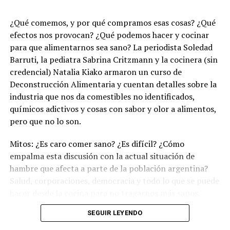
¿Qué comemos, y por qué compramos esas cosas? ¿Qué
efectos nos provocan? ¿Qué podemos hacer y cocinar
para que alimentarnos sea sano? La periodista Soledad
Barruti, la pediatra Sabrina Critzmann y la cocinera (sin
credencial) Natalia Kiako armaron un curso de
Deconstrucción Alimentaria y cuentan detalles sobre la
industria que nos da comestibles no identificados,
químicos adictivos y cosas con sabor y olor a alimentos,
pero que no lo son.
Mitos: ¿Es caro comer sano? ¿Es difícil? ¿Cómo
empalma esta discusión con la actual situación de
hambre que afecta a parte de la población argentina?
Salud, corporaciones, democracia y todo lo que se puede
hacer desde la cocina para no tragarnos más sapos.
(Escuchá el programa completo)
.
SEGUIR LEYENDO
Descargar los archivos de audio:
Bloque 1
/
Bloque 2