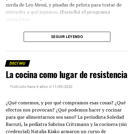
zurda de Leo Messi, y pisadas de pelota para tratar de
entender a qué jugamos.
(Escuchá el programa
completo)
.
Descargar los archivos de audio:
Bloque 1
/
Bloque 2
SEGUIR LEYENDO
Descargar el programa
La reproducción de este programa es libre. Sólo tenés
DECÍ MU
que mandar un mail a
infolavaca@yahoo.com.ar
para
La cocina como lugar de resistencia
emitir todos los programas de Decí MU
Publicada
hace 6 años
el
11/05/2020
¿Qué comemos, y por qué compramos esas cosas? ¿Qué
efectos nos provocan? ¿Qué podemos hacer y cocinar
para que alimentarnos sea sano? La periodista Soledad
Barruti, la pediatra Sabrina Critzmann y la cocinera (sin
credencial) Natalia Kiako armaron un curso de