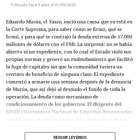
emitir todos los programas de Decí MU
Publicada
hace 6 años
el
01/05/2020
Eduardo Murúa, el
Vasco
, inició una causa que ya está en
la Corte Suprema, para saber cómo se firmó, qué se
firmó, y para qué se contrajo la deuda externa de 57.000
millones de dólares con el FMI. La sorpresa: no se había
abierto ni un expediente, con lo cual el Estado violó sus
propias normas y generó un endeudamiento que facilitó
la fuga de capitales sin que la comunidad tuviera un
centavo de beneficio de ninguna clase. El expediente
comenzó a armarse una semana después de la denuncia
de Murúa, que así dejó al desnudo el fondo de toda la
operación. La deuda como mecanismo de
condicionamiento de los gobiernos. El dirigente del
MNER (Movimiento Nacional de Empresas Recuperadas)
cuenta cómo se llevó adelante esta demanda, y de paso
describe la situación hacia el futuro. Y nuestro colifato
de cabecera Hugo López va a dar una definición
SEGUIR LEYENDO