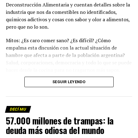
Deconstrucción Alimentaria y cuentan detalles sobre la
industria que nos da comestibles no identificados,
químicos adictivos y cosas con sabor y olor a alimentos,
pero que no lo son.
Mitos: ¿Es caro comer sano? ¿Es difícil? ¿Cómo
empalma esta discusión con la actual situación de
hambre que afecta a parte de la población argentina?
Salud, corporaciones, democracia y todo lo que se puede
hacer desde la cocina para no tragarnos más sapos.
(Escuchá el programa completo)
.
SEGUIR LEYENDO
Descargar los archivos de audio:
Bloque 1
/
Bloque 2
DECÍ MU
Foto: Martina Perosa
57.000 millones de trampas: la
Descargar el programa
La reproducción de este programa es libre. Sólo tenés
deuda más odiosa del mundo
que mandar un mail a
infolavaca@yahoo.com.ar
para