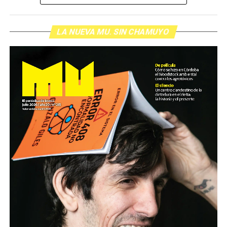
inolvidable sobre los normales y los anormales. Como
siempre, Pablo Marchetti que llega con música y con El
grito pelado.
(Escuchá el programa completo)
LA NUEVA MU. SIN CHAMUYO
Descargar los archivos de audio:
Bloque 1
/
Bloque 2
Foto: Nacho Yuchark
Descargar el programa
La reproducción de este programa es libre. Sólo tenés
que mandar un mail a
infolavaca@yahoo.com.ar
para
emitir todos los programas de Decí MU