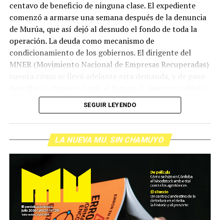
centavo de beneficio de ninguna clase. El expediente
comenzó a armarse una semana después de la denuncia
de Murúa, que así dejó al desnudo el fondo de toda la
operación. La deuda como mecanismo de
condicionamiento de los gobiernos. El dirigente del
MNER (Movimiento Nacional de Empresas Recuperadas)
cuenta cómo se llevó adelante esta demanda, y de paso
describe la situación hacia el futuro. Y nuestro colifato
de cabecera Hugo López va a dar una definición
SEGUIR LEYENDO
inolvidable sobre los normales y los anormales. Como
siempre, Pablo Marchetti que llega con música y con El
grito pelado.
(Escuchá el programa completo)
LA NUEVA MU. SIN CHAMUYO
Descargar los archivos de audio:
Bloque 1
/
Bloque 2
Foto: Nacho Yuchark
Descargar el programa