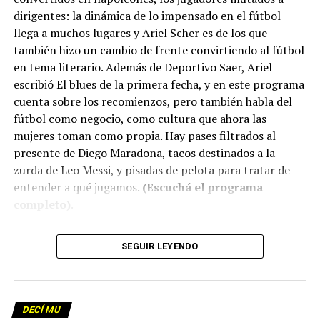
dirigentes: la dinámica de lo impensado en el fútbol
llega a muchos lugares y Ariel Scher es de los que
también hizo un cambio de frente convirtiendo al fútbol
en tema literario. Además de Deportivo Saer, Ariel
escribió El blues de la primera fecha, y en este programa
cuenta sobre los recomienzos, pero también habla del
fútbol como negocio, como cultura que ahora las
mujeres toman como propia. Hay pases filtrados al
presente de Diego Maradona, tacos destinados a la
zurda de Leo Messi, y pisadas de pelota para tratar de
entender a qué jugamos.
(Escuchá el programa
completo)
.
Descargar los archivos de audio:
Bloque 1
/
Bloque 2
SEGUIR LEYENDO
Descargar el programa
La reproducción de este programa es libre. Sólo tenés
DECÍ MU
que mandar un mail a
infolavaca@yahoo.com.ar
para