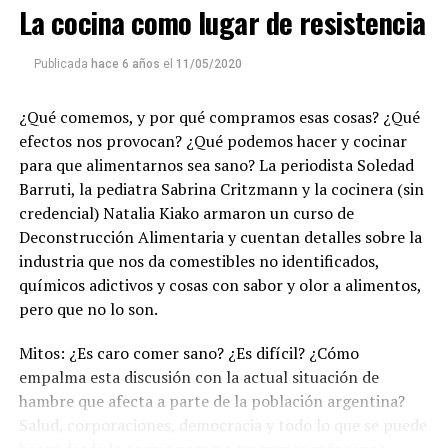
La cocina como lugar de resistencia
emitir todos los programas de Decí MU
Publicada
hace 6 años
el
11/05/2020
¿Qué comemos, y por qué compramos esas cosas? ¿Qué
efectos nos provocan? ¿Qué podemos hacer y cocinar
para que alimentarnos sea sano? La periodista Soledad
Barruti, la pediatra Sabrina Critzmann y la cocinera (sin
credencial) Natalia Kiako armaron un curso de
Deconstrucción Alimentaria y cuentan detalles sobre la
industria que nos da comestibles no identificados,
químicos adictivos y cosas con sabor y olor a alimentos,
pero que no lo son.
Mitos: ¿Es caro comer sano? ¿Es difícil? ¿Cómo
empalma esta discusión con la actual situación de
hambre que afecta a parte de la población argentina?
Salud, corporaciones, democracia y todo lo que se puede