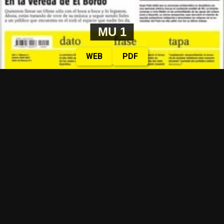
MU 1
WEB
PDF