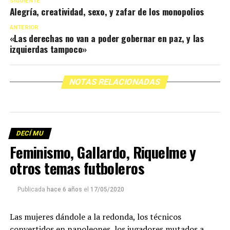
SIGUIENTE
Alegría, creatividad, sexo, y zafar de los monopolios
ANTERIOR
«Las derechas no van a poder gobernar en paz, y las
izquierdas tampoco»
NOTAS RELACIONADAS
DECÍ MU
Feminismo, Gallardo, Riquelme y
otros temas futboleros
Publicada
hace 6 años
el
17/05/2020
Las mujeres dándole a la redonda, los técnicos
convertidos en napoleones, los jugadores mutados a