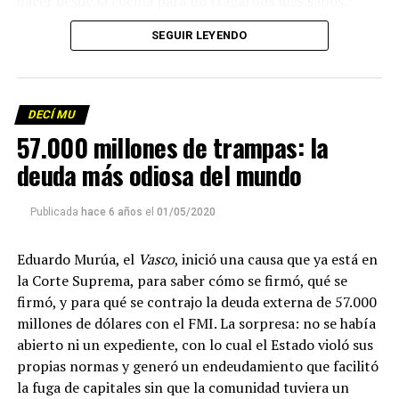
hacer desde la cocina para no tragarnos más sapos.
(Escuchá el programa completo)
.
SEGUIR LEYENDO
Descargar los archivos de audio:
Bloque 1
/
Bloque 2
DECÍ MU
Foto: Martina Perosa
57.000 millones de trampas: la
Descargar el programa
La reproducción de este programa es libre. Sólo tenés
deuda más odiosa del mundo
que mandar un mail a
infolavaca@yahoo.com.ar
para
emitir todos los programas de Decí MU
Publicada
hace 6 años
el
01/05/2020
Eduardo Murúa, el
Vasco
, inició una causa que ya está en
la Corte Suprema, para saber cómo se firmó, qué se
firmó, y para qué se contrajo la deuda externa de 57.000
millones de dólares con el FMI. La sorpresa: no se había
abierto ni un expediente, con lo cual el Estado violó sus
propias normas y generó un endeudamiento que facilitó
la fuga de capitales sin que la comunidad tuviera un