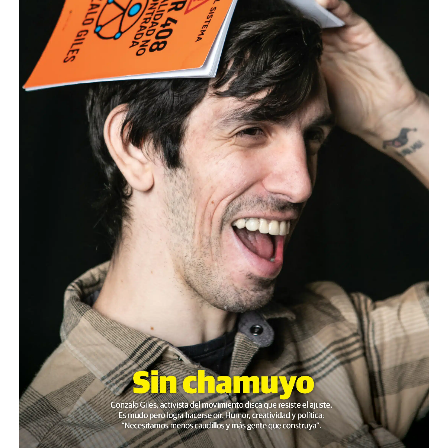
La reproducción de este programa es libre. Sólo tenés
que mandar un mail a
infolavaca@yahoo.com.ar
para
emitir todos los programas de Decí MU