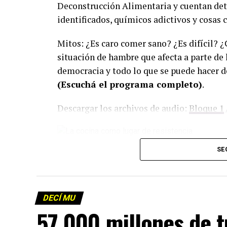
Deconstrucción Alimentaria y cuentan deta
identificados, químicos adictivos y cosas 
Mitos: ¿Es caro comer sano? ¿Es difícil? 
situación de hambre que afecta a parte de 
democracia y todo lo que se puede hacer d
(Escuchá el programa completo)
.
Descargar los archivos de audio:
Bloque 1
Foto: Martina Perosa
SE
Descargar el programa
La reproducción de este programa es libre
infolavaca@yahoo.com.ar
para emitir to
DECÍ MU
57.000 millones de 