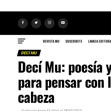
REVISTA MU
SUSCRIBITE
LAVACA EDITORA
DECÍ MU
Decí Mu: poesía 
para pensar con l
cabeza
Publicada
hace 12 años
el
28/02/2014