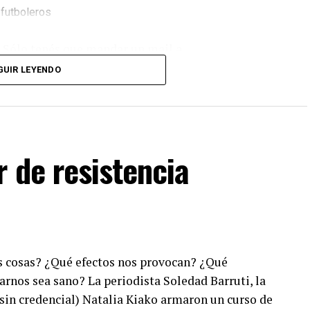
. Sólo tenés que mandar un mail a
dos los programas de Decí MU
GUIR LEYENDO
 de resistencia
 cosas? ¿Qué efectos nos provocan? ¿Qué
rnos sea sano? La periodista Soledad Barruti, la
(sin credencial) Natalia Kiako armaron un curso de