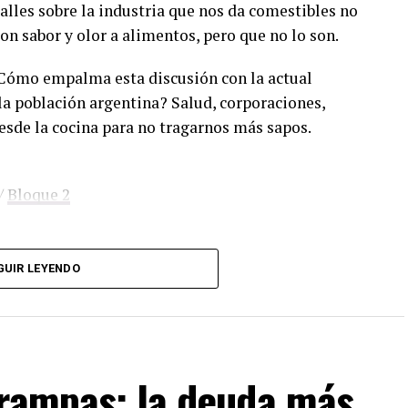
lles sobre la industria que nos da comestibles no
con sabor y olor a alimentos, pero que no lo son.
¿Cómo empalma esta discusión con la actual
la población argentina? Salud, corporaciones,
esde la cocina para no tragarnos más sapos.
/
Bloque 2
GUIR LEYENDO
. Sólo tenés que mandar un mail a
dos los programas de Decí MU
trampas: la deuda más