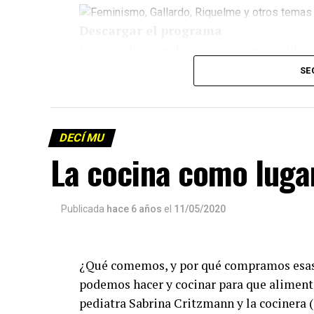
Descargar el programa
La reproducción de este programa es libre
infolavaca@yahoo.com.ar
para emitir to
SE
DECÍ MU
La cocina como lugar
Publicada
hace 6 años
el
11/05/2020
¿Qué comemos, y por qué compramos esas
podemos hacer y cocinar para que alimenta
pediatra Sabrina Critzmann y la cocinera 