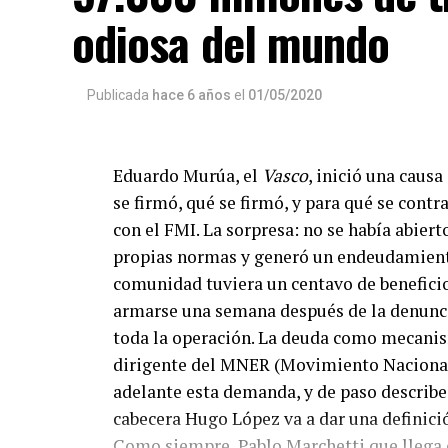
odiosa del mundo
Publicada
hace 6 años
el
01/05/2020
Eduardo Murúa, el
Vasco
, inició una caus
se firmó, qué se firmó, y para qué se contr
con el FMI. La sorpresa: no se había abiert
propias normas y generó un endeudamiento 
comunidad tuviera un centavo de benefici
armarse una semana después de la denunci
toda la operación. La deuda como mecanis
dirigente del MNER (Movimiento Nacional
adelante esta demanda, y de paso describe 
cabecera Hugo López va a dar una definici
Como siempre, Pablo Marchetti que llega c