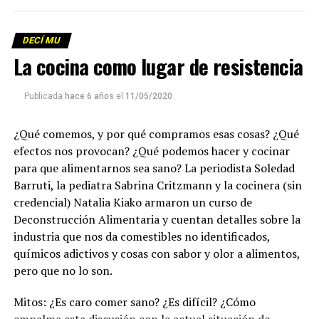
Descargar el programa
La reproducción de este programa es libre. Sólo tenés
DECÍ MU
que mandar un mail a
infolavaca@yahoo.com.ar
para
La cocina como lugar de resistencia
emitir todos los programas de Decí MU
Publicada
hace 6 años
el
11/05/2020
¿Qué comemos, y por qué compramos esas cosas? ¿Qué
efectos nos provocan? ¿Qué podemos hacer y cocinar
para que alimentarnos sea sano? La periodista Soledad
Barruti, la pediatra Sabrina Critzmann y la cocinera (sin
credencial) Natalia Kiako armaron un curso de
Deconstrucción Alimentaria y cuentan detalles sobre la
industria que nos da comestibles no identificados,
químicos adictivos y cosas con sabor y olor a alimentos,
pero que no lo son.
Mitos: ¿Es caro comer sano? ¿Es difícil? ¿Cómo