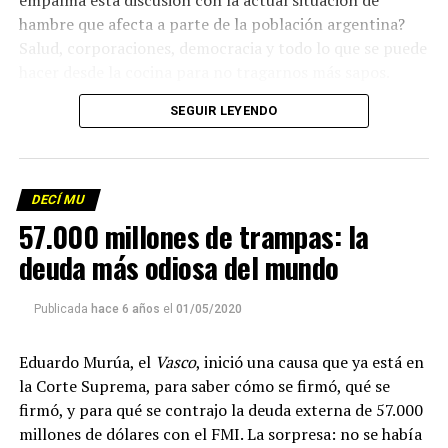
empalma esta discusión con la actual situación de
hambre que afecta a parte de la población argentina?
Salud, corporaciones, democracia y todo lo que se puede
hacer desde la cocina para no tragarnos más sapos.
(Escuchá el programa completo)
.
SEGUIR LEYENDO
Descargar los archivos de audio:
Bloque 1
/
Bloque 2
DECÍ MU
Foto: Martina Perosa
57.000 millones de trampas: la
Descargar el programa
La reproducción de este programa es libre. Sólo tenés
deuda más odiosa del mundo
que mandar un mail a
infolavaca@yahoo.com.ar
para
emitir todos los programas de Decí MU
Publicada
hace 6 años
el
01/05/2020
Eduardo Murúa, el
Vasco
, inició una causa que ya está en
la Corte Suprema, para saber cómo se firmó, qué se
firmó, y para qué se contrajo la deuda externa de 57.000
millones de dólares con el FMI. La sorpresa: no se había