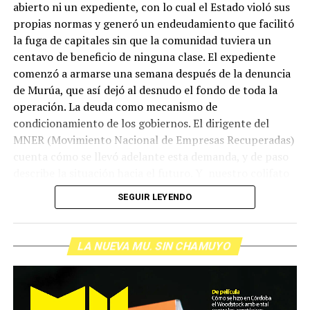
abierto ni un expediente, con lo cual el Estado violó sus
propias normas y generó un endeudamiento que facilitó
la fuga de capitales sin que la comunidad tuviera un
centavo de beneficio de ninguna clase. El expediente
comenzó a armarse una semana después de la denuncia
de Murúa, que así dejó al desnudo el fondo de toda la
operación. La deuda como mecanismo de
condicionamiento de los gobiernos. El dirigente del
MNER (Movimiento Nacional de Empresas Recuperadas)
cuenta cómo se llevó adelante esta demanda, y de paso
describe la situación hacia el futuro. Y nuestro colifato
de cabecera Hugo López va a dar una definición
SEGUIR LEYENDO
inolvidable sobre los normales y los anormales. Como
siempre, Pablo Marchetti que llega con música y con El
grito pelado.
(Escuchá el programa completo)
LA NUEVA MU. SIN CHAMUYO
Descargar los archivos de audio:
Bloque 1
/
Bloque 2