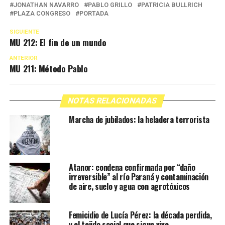
JONATHAN NAVARRO
PABLO GRILLO
PATRICIA BULLRICH
PLAZA CONGRESO
PORTADA
SIGUIENTE
MU 212: El fin de un mundo
ANTERIOR
MU 211: Método Pablo
NOTAS RELACIONADAS
Marcha de jubilados: la heladera terrorista
Atanor: condena confirmada por “daño
irreversible” al río Paraná y contaminación
de aire, suelo y agua con agrotóxicos
Femicidio de Lucía Pérez: la década perdida,
y el tejido social que sigue vivo