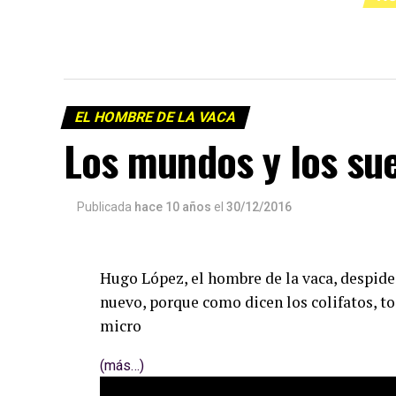
EL HOMBRE DE LA VACA
Los mundos y los su
Publicada
hace 10 años
el
30/12/2016
Hugo López, el hombre de la vaca, despide
nuevo, porque como dicen los colifatos, to
micro
(más…)