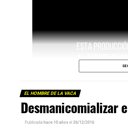
SE
EL HOMBRE DE LA VACA
Desmanicomializar 
Publicada
hace 10 años
el
26/12/2016