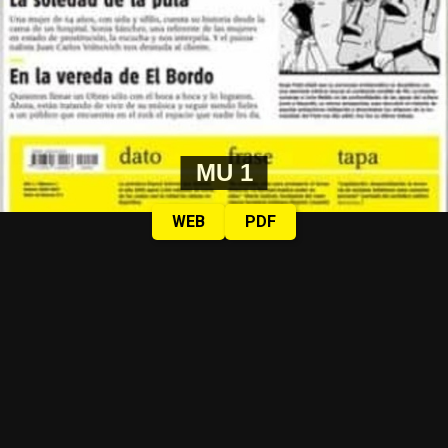
MU 1
WEB
PDF