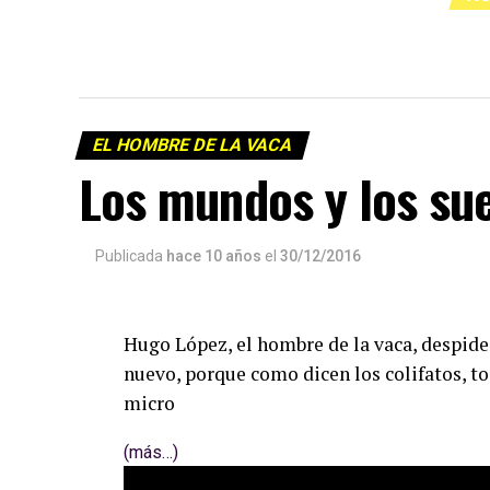
EL HOMBRE DE LA VACA
Los mundos y los su
Publicada
hace 10 años
el
30/12/2016
Hugo López, el hombre de la vaca, despide
nuevo, porque como dicen los colifatos, to
micro
(más…)