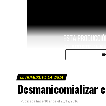
SE
EL HOMBRE DE LA VACA
Desmanicomializar 
Publicada
hace 10 años
el
26/12/2016