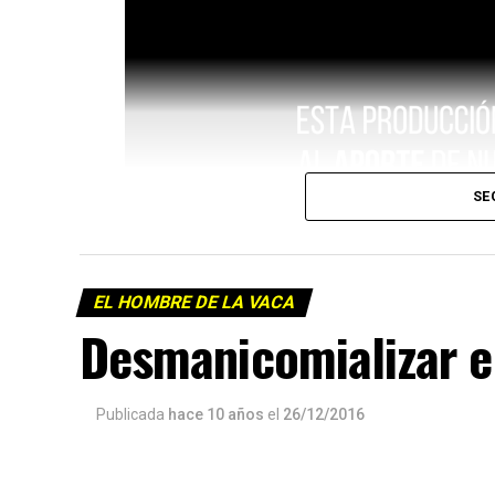
SE
EL HOMBRE DE LA VACA
Desmanicomializar 
Publicada
hace 10 años
el
26/12/2016