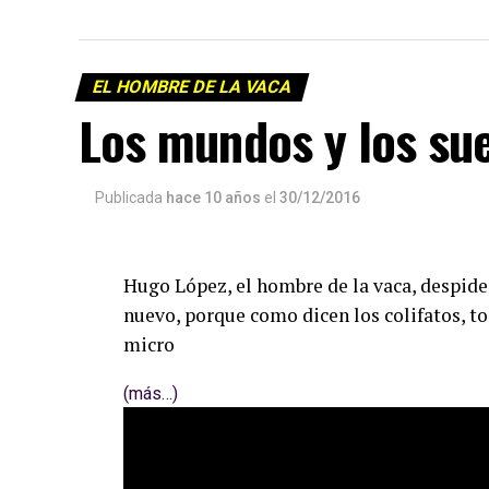
EL HOMBRE DE LA VACA
Los mundos y los su
Publicada
hace 10 años
el
30/12/2016
Hugo López, el hombre de la vaca, despide
nuevo, porque como dicen los colifatos, to
micro
(más…)