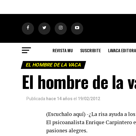
REVISTA MU
SUSCRIBITE
LAVACA EDITORA
EL HOMBRE DE LA VACA
El hombre de la v
Publicada
hace 14 años
el
19/02/2012
(Escuchalo aquí) -¿La risa ayuda a lo
El psicoanalista Enrique Carpintero ex
pasiones alegres.