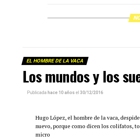
NO
EL HOMBRE DE LA VACA
Los mundos y los su
Publicada
hace 10 años
el
30/12/2016
Hugo López, el hombre de la vaca, despide
nuevo, porque como dicen los colifatos, to
micro