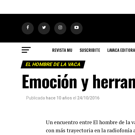
REVISTA MU
SUSCRIBITE
LAVACA EDITORA
EL HOMBRE DE LA VACA
Emoción y herram
Publicada
hace 10 años
el
24/10/2016
Un encuentro entre El hombre de la v
con más trayectoria en la radiofonía a