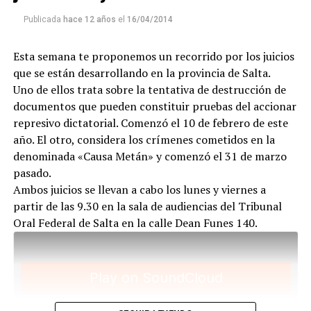
militantes populares. Por eso, en los ocho meses que
Publicada
hace 12 años
el
16/04/2014
duró el debate oral, se hizo historia de la lucha por la
tierra, por el agua, por el derecho a ir a la escuela, a
Esta semana te proponemos un recorrido por los juicios
trabajar, a tener techo, a organizarse.
que se están desarrollando en la provincia de Salta.
Uno de ellos trata sobre la tentativa de destrucción de
documentos que pueden constituir pruebas del accionar
represivo dictatorial. Comenzó el 10 de febrero de este
año. El otro, considera los crímenes cometidos en la
denominada «Causa Metán» y comenzó el 31 de marzo
pasado.
Ambos juicios se llevan a cabo los lunes y viernes a
partir de las 9.30 en la sala de audiencias del Tribunal
Para descargar los archivos:
www.radiolavaca.org
Oral Federal de Salta en la calle Dean Funes 140.
El noticiero de los juicios es de reproducción libre y
gratuita para todas las emisoras que nos escriban a
infolavaca@yahoo.com.ar