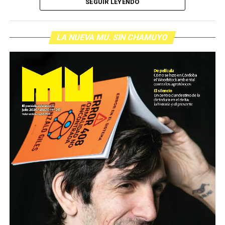
SEGUIR LEYENDO
LA NUEVA MU. SIN CHAMUYO
Para descargar los archivos:
www.radiolavaca.org
El noticiero de los juicios es de reproducción libre y
gratuita para todas las emisoras que nos escriban a
infolavaca@yahoo.com.ar