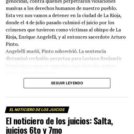
genocidas, contra quienes perpetraron violaciones
masivas a los derechos humanos de nuestro pueblo.
Esta vez nos vamos a detener en la ciudad de La Rioja,
donde el 4 de julio pasado culminó el juicio por los
crímenes que tuvieron como víctimas al obispo de La
Rioja, Enrique Angelelli, y al entonces sacerdote Arturo
Pinto.
Angelelli murió, Pinto sobrevivió. La sentencia
dictaminó reclusión perpetua para Luciano Benjamín
Menéndez y para el comodoro Luis Estrella, ambos
imputados en la causa.
Además del veredicto, lo interesante del proceso judicial
SEGUIR LEYENDO
fue que a lo largo de las audiencias, los testigos
historiaron no sólo lo sucedido en el asesinato del
obispo sino los meses, los años previos al hecho, tiempos
en los cuales empresarios terratenientes, políticos y
EL NOTICIERO DE LOS JUICIOS
militares persiguieron y acosaron a Angelelli, a los curas
El noticiero de los juicios: Salta,
Murias y Longeville, al laico Wenceslao Perdernera,
juicios 6to y 7mo
también asesinados por la dictadura y a tantos otros