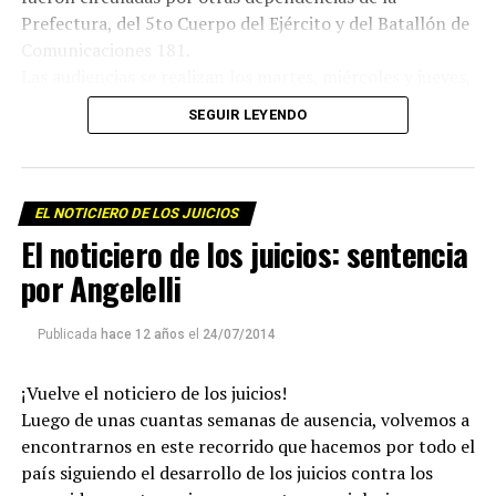
Prefectura, del 5to Cuerpo del Ejército y del Batallón de
Comunicaciones 181.
Las audiencias se realizan los martes, miércoles y jueves,
semana de por medio, desde las 9 hs en el Aula Magna de
SEGUIR LEYENDO
la Universidad Nacional del Sur, Av. Colón 80, Bahía
Blanca.
EL NOTICIERO DE LOS JUICIOS
El noticiero de los juicios: sentencia
por Angelelli
Publicada
hace 12 años
el
24/07/2014
¡Vuelve el noticiero de los juicios!
Para descargar los archivos:
www.radiolavaca.org
Luego de unas cuantas semanas de ausencia, volvemos a
El noticiero de los juicios es de reproducción libre y
encontrarnos en este recorrido que hacemos por todo el
gratuita para todas las emisoras que nos escriban a
país siguiendo el desarrollo de los juicios contra los
infolavaca@yahoo.com.ar