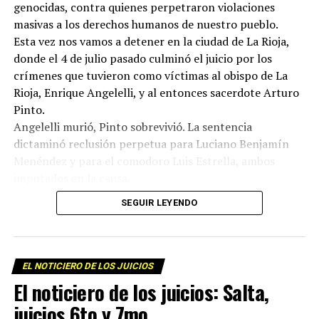
genocidas, contra quienes perpetraron violaciones
masivas a los derechos humanos de nuestro pueblo.
Esta vez nos vamos a detener en la ciudad de La Rioja,
donde el 4 de julio pasado culminó el juicio por los
crímenes que tuvieron como víctimas al obispo de La
Rioja, Enrique Angelelli, y al entonces sacerdote Arturo
Pinto.
Angelelli murió, Pinto sobrevivió. La sentencia
dictaminó reclusión perpetua para Luciano Benjamín
Menéndez y para el comodoro Luis Estrella, ambos
imputados en la causa.
Además del veredicto, lo interesante del proceso judicial
SEGUIR LEYENDO
fue que a lo largo de las audiencias, los testigos
historiaron no sólo lo sucedido en el asesinato del
obispo sino los meses, los años previos al hecho, tiempos
en los cuales empresarios terratenientes, políticos y
EL NOTICIERO DE LOS JUICIOS
militares persiguieron y acosaron a Angelelli, a los curas
El noticiero de los juicios: Salta,
Murias y Longeville, al laico Wenceslao Perdernera,
juicios 6to y 7mo
también asesinados por la dictadura y a tantos otros