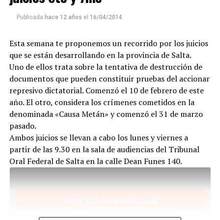
militantes populares. Por eso, en los ocho meses que
Publicada
hace 12 años
el
16/04/2014
duró el debate oral, se hizo historia de la lucha por la
tierra, por el agua, por el derecho a ir a la escuela, a
Esta semana te proponemos un recorrido por los juicios
trabajar, a tener techo, a organizarse.
que se están desarrollando en la provincia de Salta.
Uno de ellos trata sobre la tentativa de destrucción de
documentos que pueden constituir pruebas del accionar
represivo dictatorial. Comenzó el 10 de febrero de este
año. El otro, considera los crímenes cometidos en la
denominada «Causa Metán» y comenzó el 31 de marzo
pasado.
Ambos juicios se llevan a cabo los lunes y viernes a
partir de las 9.30 en la sala de audiencias del Tribunal
Para descargar los archivos:
www.radiolavaca.org
Oral Federal de Salta en la calle Dean Funes 140.
El noticiero de los juicios es de reproducción libre y
gratuita para todas las emisoras que nos escriban a
infolavaca@yahoo.com.ar