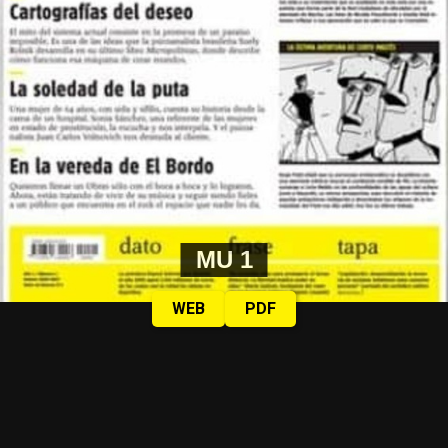
MU 1
WEB
PDF