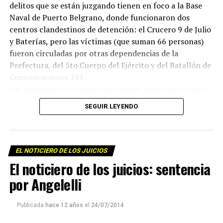
delitos que se están juzgando tienen en foco a la Base
Naval de Puerto Belgrano, donde funcionaron dos
centros clandestinos de detención: el Crucero 9 de Julio
y Baterías, pero las víctimas (que suman 66 personas)
fueron circuladas por otras dependencias de la
Prefectura, del 5to Cuerpo del Ejército y del Batallón de
Comunicaciones 181.
Las audiencias se realizan los martes, miércoles y jueves,
semana de por medio, desde las 9 hs en el Aula Magna de
SEGUIR LEYENDO
la Universidad Nacional del Sur, Av. Colón 80, Bahía
Blanca.
EL NOTICIERO DE LOS JUICIOS
El noticiero de los juicios: sentencia
por Angelelli
Publicada
hace 12 años
el
24/07/2014