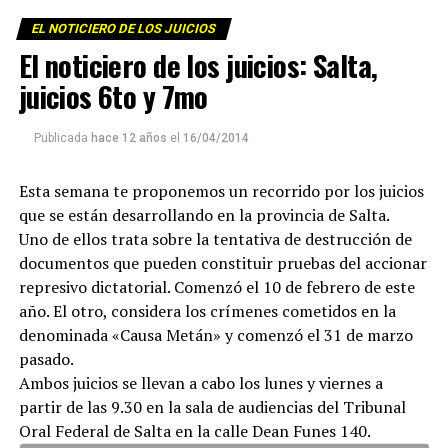
obispo sino los meses, los años previos al hecho, tiempos
en los cuales empresarios terratenientes, políticos y
EL NOTICIERO DE LOS JUICIOS
militares persiguieron y acosaron a Angelelli, a los curas
El noticiero de los juicios: Salta,
Murias y Longeville, al laico Wenceslao Perdernera,
juicios 6to y 7mo
también asesinados por la dictadura y a tantos otros
militantes populares. Por eso, en los ocho meses que
Publicada
hace 12 años
el
16/04/2014
duró el debate oral, se hizo historia de la lucha por la
tierra, por el agua, por el derecho a ir a la escuela, a
Esta semana te proponemos un recorrido por los juicios
trabajar, a tener techo, a organizarse.
que se están desarrollando en la provincia de Salta.
Uno de ellos trata sobre la tentativa de destrucción de
documentos que pueden constituir pruebas del accionar
represivo dictatorial. Comenzó el 10 de febrero de este
año. El otro, considera los crímenes cometidos en la
denominada «Causa Metán» y comenzó el 31 de marzo
pasado.
Ambos juicios se llevan a cabo los lunes y viernes a
partir de las 9.30 en la sala de audiencias del Tribunal
Para descargar los archivos:
www.radiolavaca.org
Oral Federal de Salta en la calle Dean Funes 140.
El noticiero de los juicios es de reproducción libre y