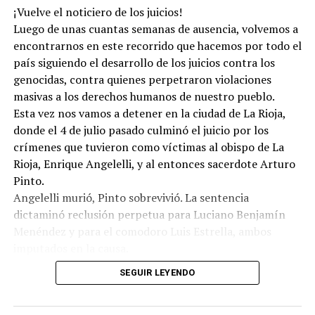
¡Vuelve el noticiero de los juicios!
Para descargar los archivos:
www.radiolavaca.org
Luego de unas cuantas semanas de ausencia, volvemos a
El noticiero de los juicios es de reproducción libre y
encontrarnos en este recorrido que hacemos por todo el
gratuita para todas las emisoras que nos escriban a
país siguiendo el desarrollo de los juicios contra los
infolavaca@yahoo.com.ar
genocidas, contra quienes perpetraron violaciones
masivas a los derechos humanos de nuestro pueblo.
Esta vez nos vamos a detener en la ciudad de La Rioja,
donde el 4 de julio pasado culminó el juicio por los
crímenes que tuvieron como víctimas al obispo de La
Rioja, Enrique Angelelli, y al entonces sacerdote Arturo
Pinto.
Angelelli murió, Pinto sobrevivió. La sentencia
dictaminó reclusión perpetua para Luciano Benjamín
Menéndez y para el comodoro Luis Estrella, ambos
imputados en la causa.
Además del veredicto, lo interesante del proceso judicial
SEGUIR LEYENDO
fue que a lo largo de las audiencias, los testigos
historiaron no sólo lo sucedido en el asesinato del