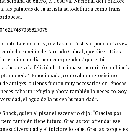
ma semana de enero, el Festival Nacional del Folklore
ra, las palabras de la artista autodefinida como trans
ordobesa.
us/2016227487055827075
tante Luciana Jury, invitada al Festival por cuarta vez,
recordada canción de Facundo Cabral, que dice: “Dios
 a ser niño un día para comprender / que está
a chequera la felicidad”. Luciana se permitió cambiar la
“criptomoneda”. Emocionada, contó al numerosísimo
a de amigxs, quienes fueron muy necesarios en “épocas
necesitaba un refugio y ahora también lo necesito. Soy
diversidad, el agua de la nueva humanidad”.
Shock, quien al pisar el escenario dijo: “Gracias por
pero también tiene futuro. Gracias por ofrendar ese
omos diversidad y el folclore lo sabe. Gracias porque es