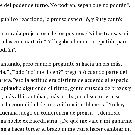
e del poder de turno. No podrán, sepan que no podrán”.
 público reaccionó, la prensa especuló, y Susy cantó:
a mirada prejuiciosa de los posmos / Ni las transas, ni
ñadas con martirio”. Y llegaba el mantra repetido para
odrán”.
cantando, pero cuando preguntó si hacía un bis más,
la. “¿Todo ´no´ me dicen?” preguntó cuando parte del
rera. Pero la actitud era distinta de acuerdo al espacio
 aplaudía siguiendo el ritmo, gente cruzada de brazos y
, más allá cantaban, más arriba, en el sector vip, se
en la comodidad de unos silloncitos blancos. “No hay
 Luciana luego en conferencia de prensa— , démosle
 una noche extraordinaria. ¿De qué me vale a mí ganarme
an a hacer torcer el brazo ni me van a hacer cambiar mi