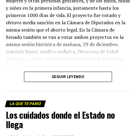
mujeres y otras personas gestantes, y de los niños, niñas
y niñes en la primera infancia, justamente hasta los
primeros 1000 días de vida. El proyecto fue votado y
obtuvo media sanción en la Cámara de Diputados en la
misma sesión que el aborto legal. En la Cámara de
Senado también se van a votar ambos proyectos en la
misma sesión histórica de mañana, 29 de diciembre.
Gabriela Bauer, médica pediatra, Directora de Salud
Perinatal y Niñez del Ministerio de Salud de la Nación,
expuso ante senadores y senadoras sobre el proyecto
que en su artículo primero define su finalidad: “reducir
SEGUIR LEYENDO
la mortalidad, la mal nutrición y la desnutrición,
proteger y estimular los vínculos tempranos, el
desarrollo físico y emocional y la salud de manera
integral, y prevenir la violencia”. La importancia del
LA QUE TE PARIÓ
trabajo con las infancias en los primeros 1000 días de
Los cuidados donde el Estado no
vida para contribuir a mejores mañanas. Los déficit que
llega
hoy tiene el Estado. Los principales ejes para repararlos.
Y por qué el proyecto de los 1000 días y el proyecto de