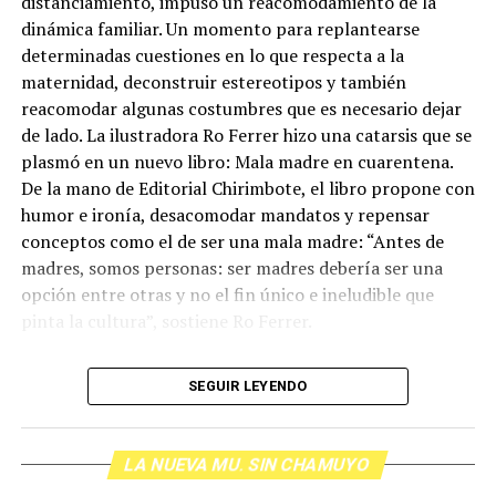
distanciamiento, impuso un reacomodamiento de la
dinámica familiar. Un momento para replantearse
determinadas cuestiones en lo que respecta a la
maternidad, deconstruir estereotipos y también
reacomodar algunas costumbres que es necesario dejar
de lado. La ilustradora Ro Ferrer hizo una catarsis que se
plasmó en un nuevo libro: Mala madre en cuarentena.
De la mano de Editorial Chirimbote, el libro propone con
humor e ironía, desacomodar mandatos y repensar
conceptos como el de ser una mala madre: “Antes de
madres, somos personas: ser madres debería ser una
opción entre otras y no el fin único e ineludible que
pinta la cultura”, sostiene Ro Ferrer.
En este nuevo programa de La que te parió, maternidad
SEGUIR LEYENDO
en cuarentena, cómo lidiar con la culpa y el humor
como herramienta de nuevas construcciones.
LA NUEVA MU. SIN CHAMUYO
Escuchá el programa completo y descargalo para tu