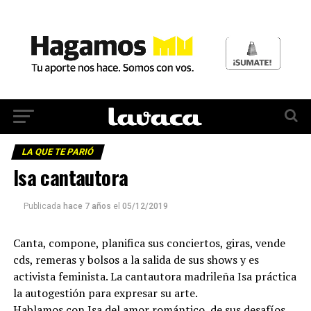
LA QUE TE PARIÓ
Isa cantautora
Publicada
hace 7 años
el
05/12/2019
Canta, compone, planifica sus conciertos, giras, vende
cds, remeras y bolsos a la salida de sus shows y es
activista feminista. La cantautora madrileña Isa práctica
la autogestión para expresar su arte.
Hablamos con Isa del amor romántico, de sus desafíos