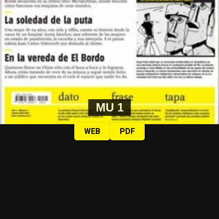
MU 1
WEB
PDF