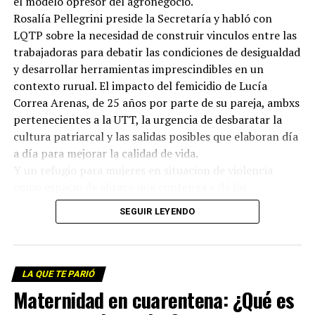
el modelo opresor del agronegocio.
Rosalía Pellegrini preside la Secretaría y habló con
LQTP sobre la necesidad de construir vinculos entre las
trabajadoras para debatir las condiciones de desigualdad
y desarrollar herramientas imprescindibles en un
contexto rurual. El impacto del femicidio de Lucía
Correa Arenas, de 25 años por parte de su pareja, ambxs
pertenecientes a la UTT, la urgencia de desbaratar la
cultura patriarcal y las salidas posibles que elaboran día
a día para mejorar la calidad de vida.
Y un refugio para mujeres en situacion de violencia
como espacio de abrazo que contenga y dé las
respuestas que le siguen exigiendo al Estado.
SEGUIR LEYENDO
Te invitamos a escuchar este nuevo episodio de LQTP
Escuchá el programa completo y descargalo para tu
radio.
LA QUE TE PARIÓ
Maternidad en cuarentena: ¿Qué es
Descargar el archivo de audio