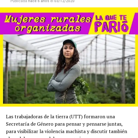
Publicada
hace 6 años
el
03/12/2020
interrupción voluntaria del embarazo son parte de una
misma política de Estado.
Escuchá el programa completo y descargalo para tu
radio.
Descargar el archivo de audio
Las trabajadoras de la tierra (UTT) formaron una
Secretaría de Género para pensar y pensarse juntas,
para visibilizar la violencia machista y discutir también