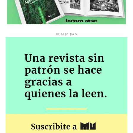
planteo de inconstitucionalidad de la Resolución 943/23
(Protocolo de Seguridad)”.
«Esto así vista la finalidad de la acción de amparo que ‘…
todo acto u omisión de autoridad pública que, en forma
PUBLICIDAD
actual o inminente, lesione, restrinja, altere o amenace,
con arbitrariedad o ilegalidad manifiesta, los derechos o
garantías explícita o implícitamente reconocidas por la
Constitución Nacional, con excepción de la libertad
individual tutelada por el habeas corpus…» y en
resguardo de los derechos establecidos en la
Constitución Nacional”.
El miércoles será una nueva oportunidad para
comprobar hasta dónde el gobierno insiste en una
política que tiende a convertirá los jubilados en
marginados sociales, y para confirmar –en el caso del
poder judicial– cuál es la distancia entre las palabras y
los hechos.