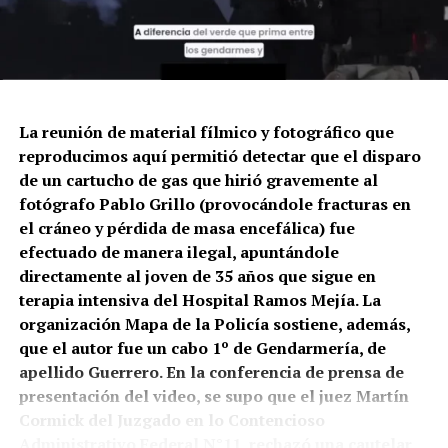
La reunión de material fílmico y fotográfico que
reproducimos aquí permitió detectar que el disparo
de un cartucho de gas que hirió gravemente al
fotógrafo Pablo Grillo (provocándole fracturas en
el cráneo y pérdida de masa encefálica) fue
efectuado de manera ilegal, apuntándole
directamente al joven de 35 años que sigue en
terapia intensiva del Hospital Ramos Mejía. La
organización Mapa de la Policía sostiene, además,
que el autor fue un cabo 1º de Gendarmería, de
apellido Guerrero. En la conferencia de prensa de
presentación del video, se supo que el juez Martín
Cormick del Juzgado en lo Contencioso
Administrativo Federal N°11, rechazó una cautelar