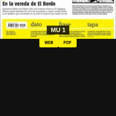
MU 1
WEB
PDF