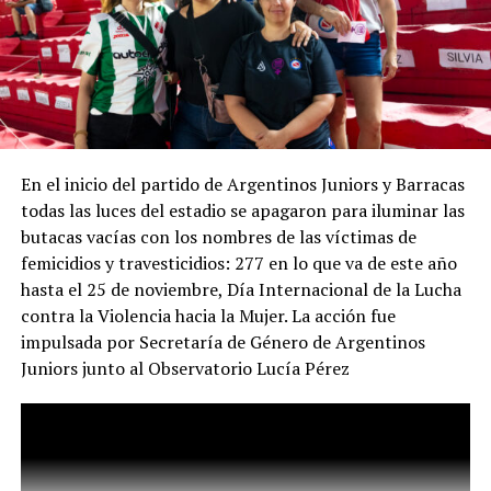
mientras el oficialismo informa que sostiene
reuniones para coordinar la represión de la marcha
del miércoles con la SIDE (Secretaría de Inteligencia
del Estado) que aparentemente responde a Santiago
Caputo, confirmando el ejercicio de “inteligencia”
interna (o espionaje, o manipulación) que se ejerce
En el inicio del partido de Argentinos Juniors y Barracas
desde el gobierno. La mayor zozobra de la gestión
todas las luces del estadio se apagaron para iluminar las
Milei / Bullrich no parece provenir de los jubilados
butacas vacías con los nombres de las víctimas de
ni de la crisis social, sino de la presencia de un
femicidios y travesticidios: 277 en lo que va de este año
periodismo que simplemente intenta hacer su
hasta el 25 de noviembre, Día Internacional de la Lucha
trabajo y ejercer la libertad de expresión. El video
contra la Violencia hacia la Mujer. La acción fue
completo.
impulsada por Secretaría de Género de Argentinos
El video muestra las imágenes y explica de qué modo
Juniors junto al Observatorio Lucía Pérez
falseó la realidad la ministra de Seguridad Patricia
Bullrich al referirse (entre muchas otras falsedades) al
modo en el que fue herido el fotógrafo de 35 años Pablo
Grillo, a quien le apuntaron para dispararle un cartucho