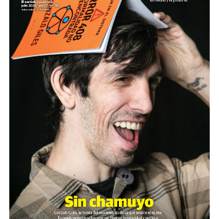
Cartucho como el que de dispararon a Pablo Grillo en la
manifestación del miércoles pasado.
El video fue presentado este lunes en la sede de ARGRA
(Asociación de Reporteros Gráficos de la Argentina)
junto al SiPreBa (Sindicato de Prensa de Buenos Aires).
Paralelamente, y según lo que estila el gobierno, la
ministra Bullrich presentó en la Casa Rosada una noticia
distractiva; el anuncio sobre un supuesto proyecto de
ley contra los barras brava del fútbol (más allá de la