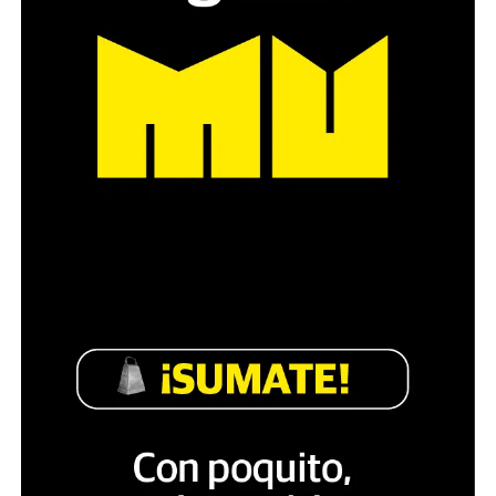
Constitución y a las leyes”.
El juez Martín Cormik efectivamente planteó que “el
Tribunal no desconoce ni es impasible a los desgraciados
hechos de público conocimiento sucedidos el 12/03/25
que no aparecen adecuados a los principios
republicanos que consagra la Constitución Nacional y
las normas supranacionales que constituyen la ley
suprema de nuestro país”.