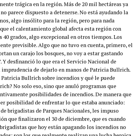
ente trágica en la región. Más de 20 mil hectáreas ya
no parece dispuesto a detenerse. No está ayudando la
mos, algo insólito para la región, pero para nada
que el calentamiento global afecta esta región con
 40 grados, algo excepcional en otros tiempos. Los
nte previsible. Algo que no tuvo en cuenta, primero, el
rtan un carajo los bosques, no voy a estar gastando
. Y desfinanció lo que era el Servicio Nacional de
 imprudencia de dejarlo en manos de Patricia Bullrich.
 Patricia Bullrich sobre incendios y qué le puede
llrich? No solo eso, sino que anuló programas que
entivamente posibilidades de incendios. De manera que
r posibilidad de enfrentar lo que estaba anunciado:
 de brigadistas de Parques Nacionales, les impuso
ón que finalizaron el 30 de diciembre, que es cuando
brigadistas que hoy están apagando los incendios no
vados; son los que realmente realizan una lucha heroica