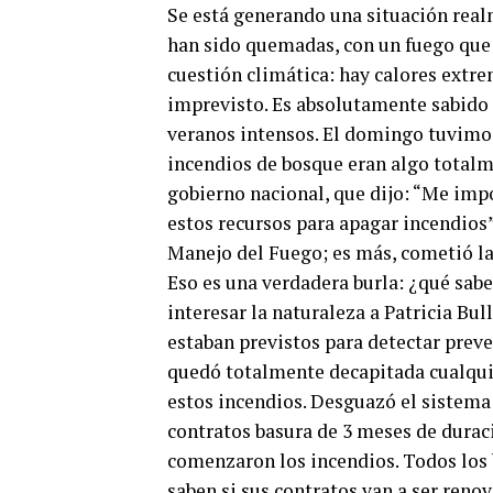
Se está generando una situación realm
han sido quemadas, con un fuego que 
cuestión climática: hay calores extre
imprevisto. Es absolutamente sabido 
veranos intensos. El domingo tuvimos
incendios de bosque eran algo totalme
gobierno nacional, que dijo: “Me impo
estos recursos para apagar incendios”
Manejo del Fuego; es más, cometió la
Eso es una verdadera burla: ¿qué sabe
interesar la naturaleza a Patricia Bu
estaban previstos para detectar prev
quedó totalmente decapitada cualquie
estos incendios. Desguazó el sistema
contratos basura de 3 meses de duraci
comenzaron los incendios. Todos los 
saben si sus contratos van a ser reno