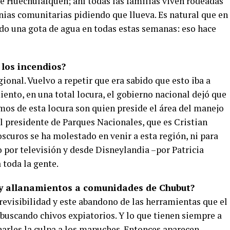
de Huechulafquen; ahí todas las familias viven rodeadas
as comunitarias pidiendo que llueva. Es natural que en
ído una gota de agua en todas estas semanas: eso hace
 los incendios?
nal. Vuelvo a repetir que era sabido que esto iba a
iento, en una total locura, el gobierno nacional dejó que
mos de esta locura son quien preside el área del manejo
 el presidente de Parques Nacionales, que es Cristian
scuros se ha molestado en venir a esta región, ni para
por televisión y desde Disneylandia –por Patricia
 toda la gente.
 y allanamientos a comunidades de Chubut?
previsibilidad y este abandono de las herramientas que el
r buscando chivos expiatorios. Y lo que tienen siempre a
charles la culpa a los mapuches. Entonces aparecen