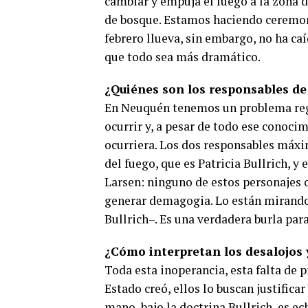
cambiar y empuja el fuego a la zona 
de bosque. Estamos haciendo ceremoni
febrero llueva, sin embargo, no ha ca
que todo sea más dramático.
¿Quiénes son los responsables de
En Neuquén tenemos un problema regio
ocurrir y, a pesar de todo ese conocim
ocurriera. Los dos responsables máxi
del fuego, que es Patricia Bullrich, y
Larsen: ninguno de estos personajes o
generar demagogia. Lo están mirando 
Bullrich–. Es una verdadera burla para
¿Cómo interpretan los desalojos
Toda esta inoperancia, esta falta de 
Estado creó, ellos lo buscan justifica
mano, bajo la doctrina Bullrich, es e