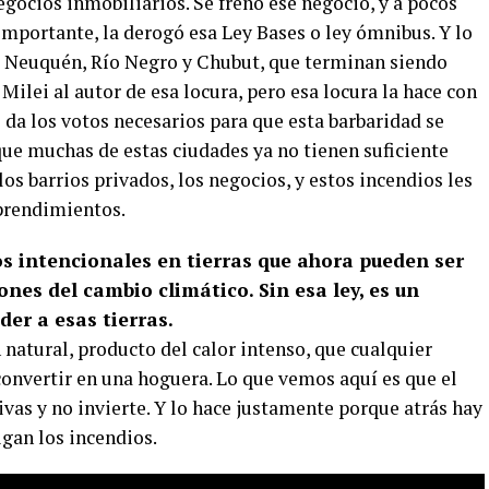
egocios inmobiliarios. Se frenó ese negocio, y a pocos
importante, la derogó esa Ley Bases o ley ómnibus. Y lo
e Neuquén, Río Negro y Chubut, que terminan siendo
ilei al autor de esa locura, pero esa locura la hace con
da los votos necesarios para que esta barbaridad se
que muchas de estas ciudades ya no tienen suficiente
os barrios privados, los negocios, y estos incendios les
mprendimientos.
os intencionales en tierras que ahora pueden ser
nes del cambio climático. Sin esa ley, es un
der a esas tierras.
natural, producto del calor intenso, que cualquier
convertir en una hoguera. Lo que vemos aquí es que el
vas y no invierte. Y lo hace justamente porque atrás hay
igan los incendios.