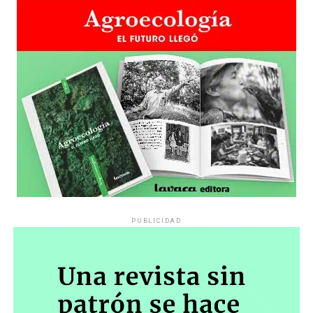
poner en conocimiento de las partes que este Tribunal
observará presencialmente con suma atención todo lo
que allí suceda a efectos de incorporar de oficio –a
través de los medios probatorios
previstos en el CPCCN (en referencia al Código Procesal
y Civil de la Nación)- toda prueba relativa a cualquier
conducta, hecho y/o acto que resulte procedente para
resolver la cuestión en debate en estos autos, tal es el
planteo de inconstitucionalidad de la Resolución 943/23
(Protocolo de Seguridad)”.
«Esto así vista la finalidad de la acción de amparo que ‘…
todo acto u omisión de autoridad pública que, en forma
PUBLICIDAD
actual o inminente, lesione, restrinja, altere o amenace,
con arbitrariedad o ilegalidad manifiesta, los derechos o
garantías explícita o implícitamente reconocidas por la
Constitución Nacional, con excepción de la libertad
individual tutelada por el habeas corpus…» y en