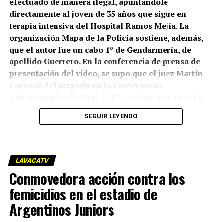
efectuado de manera ilegal, apuntándole
directamente al joven de 35 años que sigue en
terapia intensiva del Hospital Ramos Mejía. La
organización Mapa de la Policía sostiene, además,
que el autor fue un cabo 1º de Gendarmería, de
apellido Guerrero. En la conferencia de prensa de
presentación del video, se supo que el juez Martín
Cormick del Juzgado en lo Contencioso
Administrativo Federal N°11, rechazó una cautelar
que había presentado el Centro de Estudios Legales
SEGUIR LEYENDO
y Sociales (CELS), que está intentando una
declaración de inconstitucionalidad del “protocolo
antipiquetes” implementado por el gobierno. Pero
lo que sí planteó Cormick es que “ante la
LAVACATV
proximidad de la marcha convocada para el
Conmovedora acción contra los
miércoles 19/03/25, que genera en los solicitantes la
femicidios en el estadio de
incertidumbre acerca de que los hechos ya
acontecidos puedan volver a repetirse, corresponde
Argentinos Juniors
poner en conocimiento de las partes que este