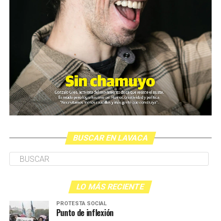
El video fue presentado este lunes en la sede de ARGRA
(Asociación de Reporteros Gráficos de la Argentina)
junto al SiPreBa (Sindicato de Prensa de Buenos Aires).
Paralelamente, y según lo que estila el gobierno, la
ministra Bullrich presentó en la Casa Rosada una noticia
distractiva; el anuncio sobre un supuesto proyecto de
ley contra los barras brava del fútbol (más allá de la
generalizada desmentida sobre la presencia de barras en
la marcha del último miércoles).
BUSCAR EN LAVACA
Durante la conferencia en ARGRA Paula Litvachky, del
CELS, planteó que otras tres personas también habían
sido apuntadas a la cabeza por armas policiales pese a
que se estipula el peligro mortal que implica esa forma
LO MÁS RECIENTE
de disparo.
PROTESTA SOCIAL
(Puede agregarse que el maestro Carlos Fuentealba fue
Punto de inflexión