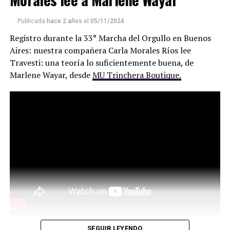
remunerativo, y con grandes empresas que han
metamorfoseado la idea de comunicación para
Publicada
hace 2 años
el
05/11/2024
convertirse en sedes de operaciones políticas y negocios
Registro durante la 33° Marcha del Orgullo en Buenos
turbios.
Aires: nuestra compañera Carla Morales Ríos lee
Travesti: una teoría lo suficientemente buena, de
Marlene Wayar, desde
MU Trinchera Boutique.
SEGUIR LEYENDO