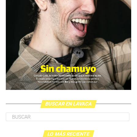
Cartucho como el que de dispararon a Pablo Grillo en la
manifestación del miércoles pasado.
El video fue presentado este lunes en la sede de ARGRA
(Asociación de Reporteros Gráficos de la Argentina)
junto al SiPreBa (Sindicato de Prensa de Buenos Aires).
Paralelamente, y según lo que estila el gobierno, la
ministra Bullrich presentó en la Casa Rosada una noticia
distractiva; el anuncio sobre un supuesto proyecto de
ley contra los barras brava del fútbol (más allá de la
generalizada desmentida sobre la presencia de barras en
la marcha del último miércoles).
BUSCAR EN LAVACA
Durante la conferencia en ARGRA Paula Litvachky, del
CELS, planteó que otras tres personas también habían
sido apuntadas a la cabeza por armas policiales pese a
que se estipula el peligro mortal que implica esa forma
LO MÁS RECIENTE
de disparo.