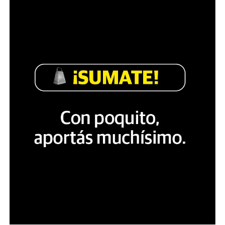
suprema de nuestro país”.
Pablo y su trabajo como reportero gráfico. Hoy sigue en
terapia intensiva.
Luego indica que en uso de las facultades instructorias
que le competen “y ante la proximidad de la marcha
convocada para el miércoles 19/03/25 que genera en los