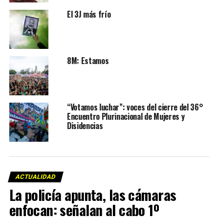
El 3J más frío
8M: Estamos
“Votamos luchar”: voces del cierre del 36°
Encuentro Plurinacional de Mujeres y
Disidencias
ACTUALIDAD
La policía apunta, las cámaras
enfocan: señalan al cabo 1º