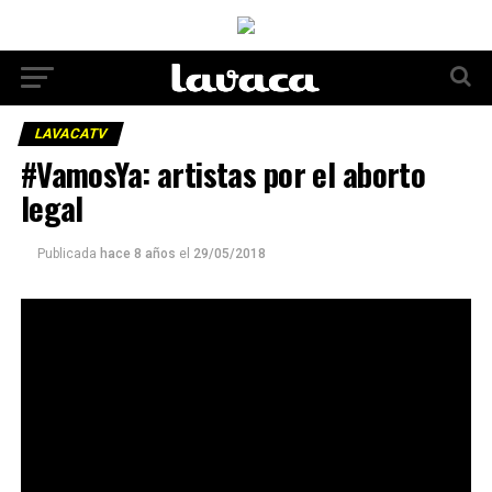
LAVACATV
#VamosYa: artistas por el aborto
legal
Publicada
hace 8 años
el
29/05/2018