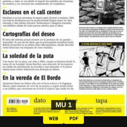
MU 1
WEB
PDF