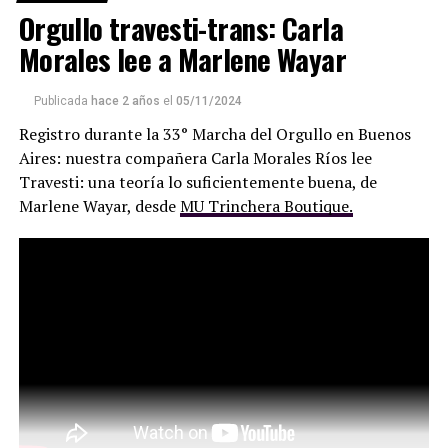
Todo esto se produce en medio de una desertificación de
Orgullo travesti-trans: Carla
la actividad periodística, con medios y cuentapropistas
Morales lee a Marlene Wayar
que han hecho del callar y mentir un oficio altamente
remunerativo, y con grandes empresas que han
metamorfoseado la idea de comunicación para
Publicada
hace 2 años
el
05/11/2024
convertirse en sedes de operaciones políticas y negocios
Registro durante la 33° Marcha del Orgullo en Buenos
turbios.
Aires: nuestra compañera Carla Morales Ríos lee
Travesti: una teoría lo suficientemente buena, de
Marlene Wayar, desde
MU Trinchera Boutique.