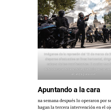
Imágenes de la represión del 12 de marzo de 
disparos efectuados en lìnea horizontal, dirigi
cabeza de los manifestantes. El auxiliar Martí
defenderse ante la justicia, planteó que su sue
alcanza para vivir.
Apuntando a la cara
na semana después lo operaron por se
hagan la tercera intervención en el oj