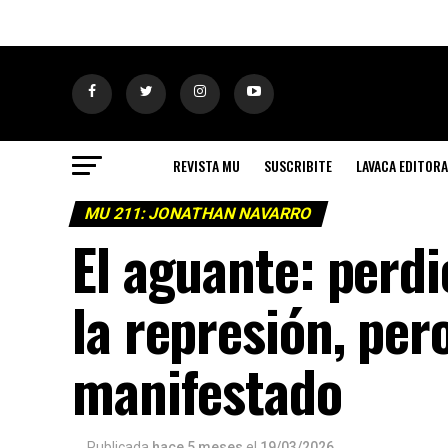
REVISTA MU
SUSCRIBITE
LAVACA EDITORA
MU 211: JONATHAN NAVARRO
El aguante: perdi
la represión, per
manifestado
Publicada
hace 5 meses
el
19/03/2026