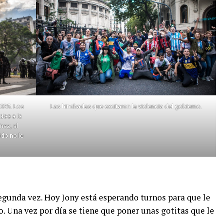
2025. Los
Las hinchadas que excitaron la violencia del gobierno.
dos a la
nez, al
ldo no le
gunda vez. Hoy Jony está esperando turnos para que le
o. Una vez por día se tiene que poner unas gotitas que le