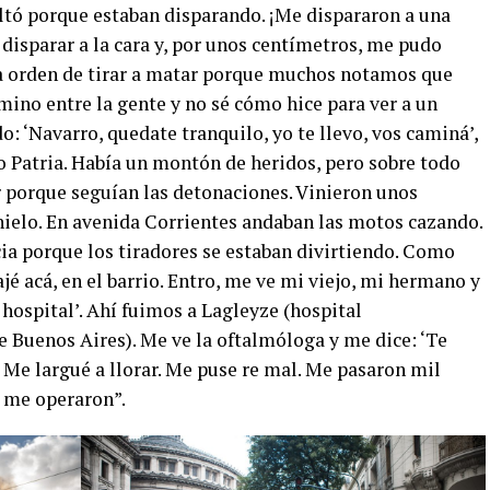
ltó porque estaban disparando. ¡Me dispararon a una
disparar a la cara y, por unos centímetros, me pudo
 orden de tirar a matar porque muchos notamos que
mino entre la gente y no sé cómo hice para ver a un
o: ‘Navarro, quedate tranquilo, yo te llevo, vos caminá’,
o Patria. Había un montón de heridos, pero sobre todo
r porque seguían las detonaciones. Vinieron unos
hielo. En avenida Corrientes andaban las motos cazando.
ia porque los tiradores se estaban divirtiendo. Como
jé acá, en el barrio. Entro, me ve mi viejo, mi hermano y
hospital’. Ahí fuimos a Lagleyze (hospital
e Buenos Aires). Me ve la oftalmóloga y me dice: ‘Te
. Me largué a llorar. Me puse re mal. Me pasaron mil
a me operaron”.