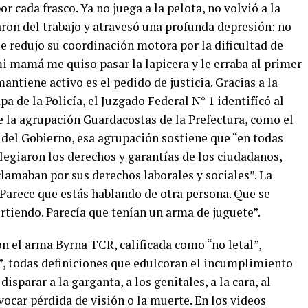
r cada frasco. Ya no juega a la pelota, no volvió a la
haron del trabajo y atravesó una profunda depresión: no
se redujo su coordinación motora por la dificultad de
 mi mamá me quiso pasar la lapicera y le erraba al primer
mantiene activo es el pedido de justicia. Gracias a la
a de la Policía, el Juzgado Federal N° 1 identifícó al
de la agrupación Guardacostas de la Prefectura, como el
l del Gobierno, esa agrupación sostiene que “en todas
legiaron los derechos y garantías de los ciudadanos,
lamaban por sus derechos laborales y sociales”. La
“Parece que estás hablando de otra persona. Que se
irtiendo. Parecía que tenían un arma de juguete”.
on el arma Byrna TCR, calificada como “no letal”,
o”, todas definiciones que edulcoran el incumplimiento
isparar a la garganta, a los genitales, a la cara, al
vocar pérdida de visión o la muerte. En los videos