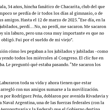
la, 34 años, hincha fanático de Chacarita, club del que
poco se perdía de ir todos los días al gimnasio, o de
sus amigos. Hasta el 12 de marzo de 2025. “Ese día, en la
jubilados, perdí… No, no perdí, me sacaron. Me sacaron
toy sin laburo, pero una cosa muy importante es que no
obligó. Fui por el sueldo de mi viejo”.
isión cómo les pegaban a los jubilados y jubiladas –como
yendo todos los miércoles al Congreso. El clic fue en
ba. Le preguntó qué estaba pasando. “Me sacaron los
Laburaron toda su vida y ahora tienen que estar
 arregló con sus amigos sumarse a la movilización.
n por Rodríguez Peña, doblaron por avenida Rivadavia y
a Naval Argentina, una de las fuerzas federales (con la
Aeroportuaria y la Federal) que el Gobierno destina