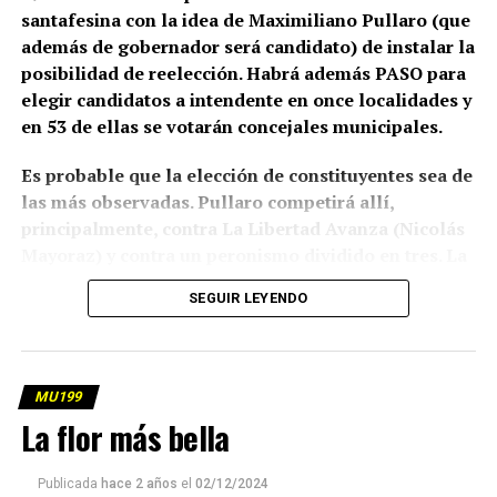
santafesina con la idea de Maximiliano Pullaro (que
además de gobernador será candidato) de instalar la
posibilidad de reelección. Habrá además PASO para
elegir candidatos a intendente en once localidades y
en 53 de ellas se votarán concejales municipales.
Es probable que la elección de constituyentes sea de
las más observadas. Pullaro competirá allí,
principalmente, contra La Libertad Avanza (Nicolás
Mayoraz) y contra un peronismo dividido en tres. La
lista oficial (Más para Santa Fe, con parte del escudo
SEGUIR LEYENDO
del PJ como símbolo) lleva a un candidato no
peronista: Juan Monteverde, uno de los fundadores
en Rosario del partido Ciudad Futura. Las otras dos
expresiones del peronismo partido son Marcelo
MU199
Lewandoski (Activemos) y Roberto Sukerman
La flor más bella
(Partido País). El candidato a convencional por
Rosario en la lista oficial del peronismo será el
Publicada
hace 2 años
el
02/12/2024
actual jefe del bloque de diputados nacionales,