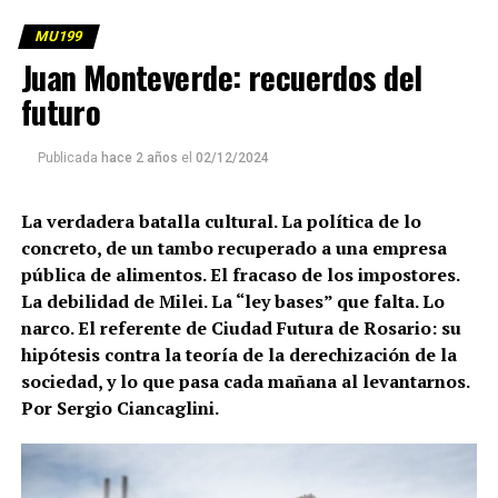
derechización de la sociedad, y lo que pasa cada
mañana al levantarnos.
MU199
Juan Monteverde: recuerdos del
Por Sergio Ciancaglini
futuro
Parte de Bella Flor reflejada en un espejo encontrado en la
basura: recuerdo de la primera nota de MU en 2009. Fotos:
Publicada
hace 2 años
el
02/12/2024
Lina Etchesuri
(más…)
La verdadera batalla cultural. La política de lo
concreto, de un tambo recuperado a una empresa
pública de alimentos. El fracaso de los impostores.
La debilidad de Milei. La “ley bases” que falta. Lo
narco. El referente de Ciudad Futura de Rosario: su
hipótesis contra la teoría de la derechización de la
sociedad, y lo que pasa cada mañana al levantarnos.
Por Sergio Ciancaglini.
(más…)