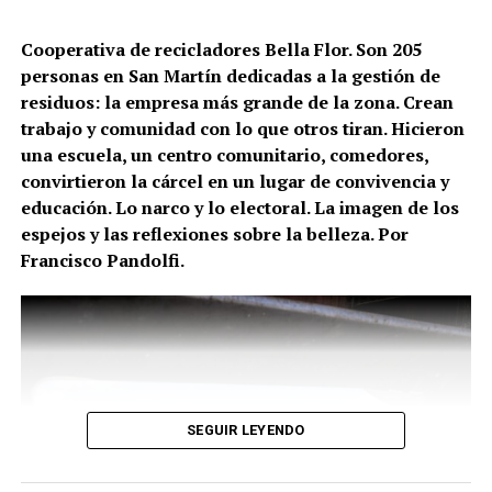
Germán Martínez. Allí LLA tiene aspiraciones de
Cooperativa de recicladores Bella Flor. Son 205
ganar en la ciudad, con el bullrichista Juan Pedro
personas en San Martín dedicadas a la gestión de
Aleart, y el oficialismo de Pullaro presenta a Ciro
residuos: la empresa más grande de la zona. Crean
Seisas. Pronto se conocerá en qué medida eso refleja
trabajo y comunidad con lo que otros tiran. Hicieron
tendencias locales, pero además nacionales, y cómo
una escuela, un centro comunitario, comedores,
alianzas y rupturas condicionan el resultado, o
convirtieron la cárcel en un lugar de convivencia y
abren a nuevas configuraciones partidistas.
educación. Lo narco y lo electoral. La imagen de los
Mientras tanto, aquí reproducimos la nota realizada
espejos y las reflexiones sobre la belleza. Por
en la MU 199, de noviembre pasado, a Juan
Francisco Pandolfi.
Monteverde que el domingo estará dando su
primera competencia ya no en Rosario sino a nivel
provincial. Temas: l
a verdadera batalla cultural. La
política de lo concreto, de un tambo recuperado a
una empresa pública de alimentos. El fracaso de los
impostores. La debilidad de Milei. La “ley bases” que
SEGUIR LEYENDO
falta. Lo narco. El referente de Ciudad Futura de
Rosario: su hipótesis contra la teoría de la