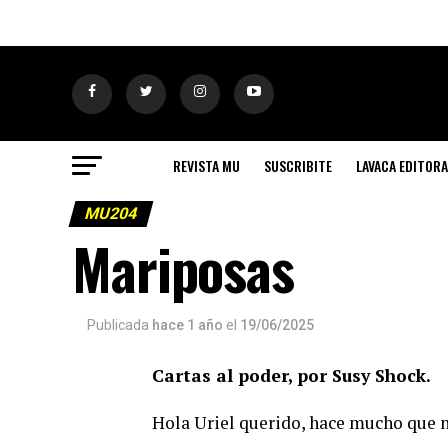
REVISTA MU
SUSCRIBITE
LAVACA EDITORA
MU204
Mariposas
Publicada
hace 1 año
el
19/06/2025
Cartas al poder, por Susy Shock.
Hola Uriel querido, hace mucho que n