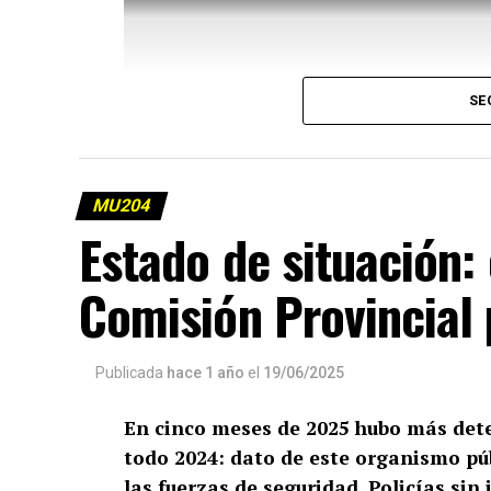
SE
MU204
Estado de situación:
Comisión Provincial
Publicada
hace 1 año
el
19/06/2025
En cinco meses de 2025 hubo más dete
todo 2024: dato de este organismo pú
las fuerzas de seguridad. Policías sin