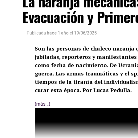
La naranja mecánica
Evacuación y Primero
Publicada
hace 1 año
el
19/06/2025
Son las personas de chaleco naranja q
jubiladas, reporteros y manifestantes 
como fecha de nacimiento. De Ucrani
guerra. Las armas traumáticas y el s
tiempos de la tiranía del individuali
curar esta época. Por Lucas Pedulla.
(más…)