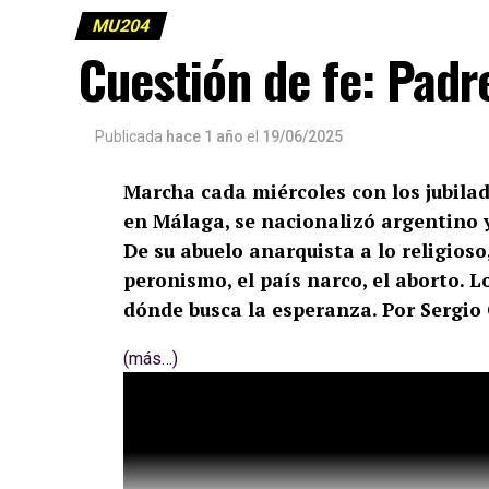
MU204
Cuestión de fe: Padr
Publicada
hace 1 año
el
19/06/2025
Marcha cada miércoles con los jubilad
en Málaga, se nacionalizó argentino y 
De su abuelo anarquista a lo religioso,
peronismo, el país narco, el aborto. Lo
dónde busca la esperanza. Por Sergio 
(más…)