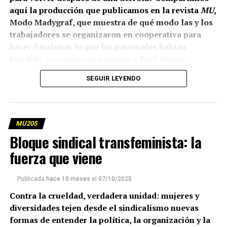
aquí la producción que publicamos en la revista
MU
,
Modo Madygraf, que muestra de qué modo las y los
trabajadores se organizaron en cooperativa para
hacer funcionar lo que las patronales habían
hundido. Lecciones que cruzan a Paul Singer,
Cristina y el trotskismo, para imprimir una historia
SEGUIR LEYENDO
increíble.
Por Lucas Pedulla.
MU205
(más…)
Bloque sindical transfeminista: la
fuerza que viene
Publicada
hace 10 meses
el
07/10/2025
Contra la crueldad, verdadera unidad: mujeres y
diversidades tejen desde el sindicalismo nuevas
formas de entender la política, la organización y la