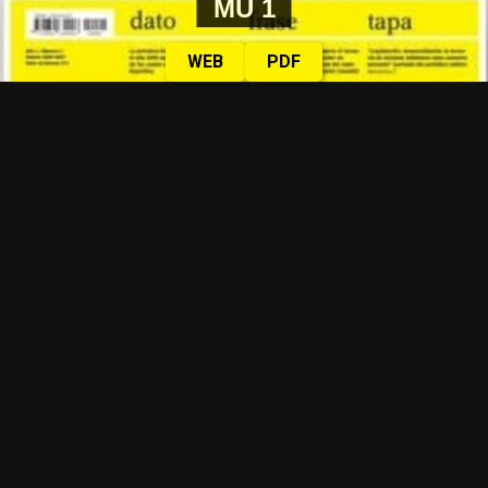
MU 1
WEB
PDF