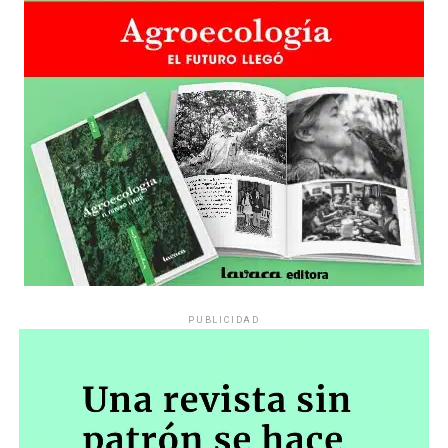
los jefes que, según su declaración, estaba en José C. Paz,
muriendo. Jorge se paró delante de un automóvil que
noroeste del Gran Buenos Aires.
pasaba. Era una pareja joven, en un Fiat Uno. Subió a
Penélope al asiento trasero. Bety, la madre de Jorge, se
Contó que vendía droga a 17 cuadras de la casa y dijo
apretó adelante. El joven conductor atravesó un terreno
que Matías Ozorio (28) era quien le traía cocaína en 100
para evitar toda una vuelta hasta llegar a la avenida
o 120 envoltorios a un valor de 10 mil pesos cada uno.
Crovara: la vida se mide también en segundos y no le
Ozorio vivía en el barrio Zavaleta, al sur de la Ciudad de
importaron los amortiguadores. En el camino Penélope
Buenos Aires: estudió enfermería, tenía un trabajo en
tuvo una especie de sueño: estaba yendo a parir. La
relación de dependencia en el Hospital Italiano –obra
alucinación la mantenía alerta. “Hay que llegar”
social, aportes, vacaciones, aguinaldo–, lugar del que se
escuchaba. No sabe si lo decían otros o si era su propia
hizo echar, según sus familiares, para cobrar una
voz.
indemnización que invirtió en el mundo cripto. Entre
sus apuestas estuvo $Libra, bendecida por el presidente
Llegaron. Hospital Paroissien, de Isidro Casanova. Los
Javier Milei, cuyo desplome hizo a Ozorio perder todo y
médicos se abalanzaron sobre ella presionándola con
PUBLICIDAD
pedir un préstamo a un transa. Según Guerrero, fue una
¿gasas? ¿trapos? Le tapaban las perforaciones de las
de las tres personas que cavaron los pozos en la casa de
balas que habían estallado dentro de su cuerpo. La
Varela con música a todo volumen. Como Pequeño J,
presión era un dique para la inundación de sangre.
Ozorio fue detenido en Perú.
Todavía no podía saber que perdería buena parte del
hígado, un riñón, que tenía bombardeados el estómago,