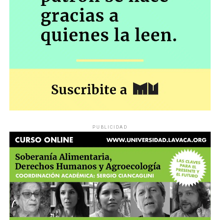
En el barrio los colectivos siguen repletos, el patrullero
los intestinos, los pulmones… Solo sintió que las
sigue en su lugar, los chicos siguen yendo a la escuela.
compresas aliviaban el flujo de sangre. Tuvo una
Todo sigue. “Es un barrio tranquilo”, dice otro hombre,
certeza: “Zafé”, aunque días después estaría al borde del
que se mete rápido a su hogar, justo enfrente. Otros
abismo media docena de veces.
miran las flores sobre la calle. Las fotos. Algunos
sonríen con calidez, como entendiendo. Ya no hay nada
Perforada, desangrada, ya estaba por caer bajo el efecto
más que hacer. Nos vamos.
de los calmantes en el quirófano, cuando alcanzó a
decirles a los médicos: “Qué linda es la vida”. Y se le
Al ir hacia el auto, sentado en el cordón enfrente de su
cerraron los ojos.
casa, está el hombre robusto. Hace una seña con la
mano de vení. “Perdón, pá”, dice, ya con otra voz. “Te
Los que dispararon por la espalda acertaron tres veces.
PUBLICIDAD
traté mal. Disculpá”.
Las balas partidas estallaron dentro del cuerpo. Hirieron
casi todo. Para saber si Penélope seguiría tejiendo su
Nos sentamos al lado. No pasa nada, es entendible.
historia faltaba conocer una respuesta: la de su corazón,
que es donde late todo su poder, que es enorme.
“En serio, disculpá”, insiste. “¿Sabés lo que es que todos
los días vengan periodistas a preguntar? Cada vez que
El tejido del abrazo
me preguntan si escuché algo, porque siempre arrancan
por ahí, se me revuelve todo. Tengo una hija de 20
Ahora está trabajando sábados, domingos y feriados, de