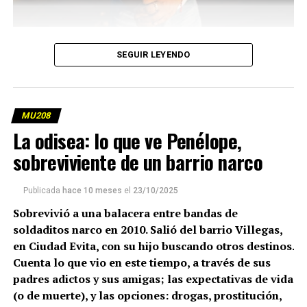
Un pueblo: Florencio Varela
SEGUIR LEYENDO
La casa donde fueron asesinadas Brenda del Castillo
(20), Morena Verdi (20) y Lara Gutiérrez (15), entre la
noche del 19 y la madrugada del 20 de septiembre, está
MU208
ubicada en el cruce de Río Samborombón y Chañar,
La odisea: lo que ve Penélope,
barrio de Villa Vatteone, en Florencio Varela, un
sobreviviente de un barrio narco
municipio del sur del conurbano bonaerense a 36
kilómetros de las calles de Ciudad Evita donde las chicas
Publicada
hace 10 meses
el
23/10/2025
fueron vistas por última vez.
Sobrevivió a una balacera entre bandas de
Es un barrio residencial, a ocho cuadras de la principal
soldaditos narco en 2010. Salió del barrio Villegas,
avenida –Eva Perón–, con casitas bajas, muchos árboles,
en Ciudad Evita, con su hijo buscando otros destinos.
mix de asfalto con calles de tierra, algunas familias
Cuenta lo que vio en este tiempo, a través de sus
construyendo uno o dos pisos sobre sus hogares, y otras
padres adictos y sus amigas; las expectativas de vida
que ofrecen sus oficios varios: venta suelta de artículos
(o de muerte), y las opciones: drogas, prostitución,
de limpieza, peluquería canina, peluquería humana