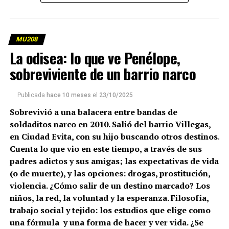
La casa donde fueron asesinadas Brenda del Castillo
(20), Morena Verdi (20) y Lara Gutiérrez (15), entre la
noche del 19 y la madrugada del 20 de septiembre, está
MU208
ubicada en el cruce de Río Samborombón y Chañar,
La odisea: lo que ve Penélope,
barrio de Villa Vatteone, en Florencio Varela, un
sobreviviente de un barrio narco
municipio del sur del conurbano bonaerense a 36
kilómetros de las calles de Ciudad Evita donde las chicas
Publicada
hace 10 meses
el
23/10/2025
fueron vistas por última vez.
Sobrevivió a una balacera entre bandas de
Es un barrio residencial, a ocho cuadras de la principal
soldaditos narco en 2010. Salió del barrio Villegas,
avenida –Eva Perón–, con casitas bajas, muchos árboles,
en Ciudad Evita, con su hijo buscando otros destinos.
mix de asfalto con calles de tierra, algunas familias
Cuenta lo que vio en este tiempo, a través de sus
construyendo uno o dos pisos sobre sus hogares, y otras
padres adictos y sus amigas; las expectativas de vida
que ofrecen sus oficios varios: venta suelta de artículos
(o de muerte), y las opciones: drogas, prostitución,
de limpieza, peluquería canina, peluquería humana
violencia. ¿Cómo salir de un destino marcado? Los
($5.000 el corte a jubilados), asesoramiento jurídico, o
niños, la red, la voluntad y la esperanza. Filosofía,
conejos a $6.000 (macho o hembra). A pocas cuadras hay
trabajo social y tejido: los estudios que elige como
un club deportivo, un centro cultural y el Hospital Mi
una fórmula y una forma de hacer y ver vida. ¿Se