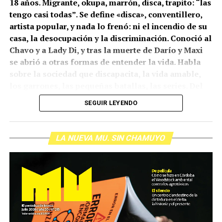
18 años. Migrante, okupa, marrón, disca, trapito: “las
tengo casi todas”. Se define «disca», conventillero,
artista popular, y nada lo frenó: ni el incendio de su
casa, la desocupación y la discriminación. Conoció al
Chavo y a Lady Di, y tras la muerte de Darío y Maxi
se abrió a otras formas de entender la vida. Habla
sobre la sociedad que discapacita, la vida amable,
los garrones, las pequeñas batallas, las series. Del
capitalismo depresivo al humor y cómo hacer que te
SEGUIR LEYENDO
vaya mejor en la vida. Y si le preguntan cómo anda
dirá, aunque con doble sentido, dos palabras: mejor,
imposible. Por Sergio Ciancaglini.
Fotos Lina
LA NUEVA MU. SIN CHAMUYO
Etchesuri.
(más…)