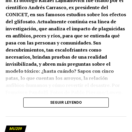
no
.
El biólogo
Rafael Lajmanovich fue citado por el
científico Andrés Carrasco, ex presidente del
CONICET, en sus famosos estudios sobre los efectos
del glifosato. Actualmente continúa esa línea de
investigación, que analiza el impacto de plaguicidas
en anfibios, peces y ríos, para que se entienda qué
pasa con las personas y comunidades. Sus
descubrimientos, tan escalofriantes como
necesarios, brindan pruebas de una realidad
invisibilizada, y abren más preguntas sobre el
modelo tóxico: ¿hasta cuándo? Sapos con cinco
patas, lo que cuentan los arroyos, la relación
anfibios-humanos y cómo revertir el desastre. Por
Francisco Pandolfi. Fotos de Pablo Piovano/Lawen.
SEGUIR LEYENDO
(más…)
MU209