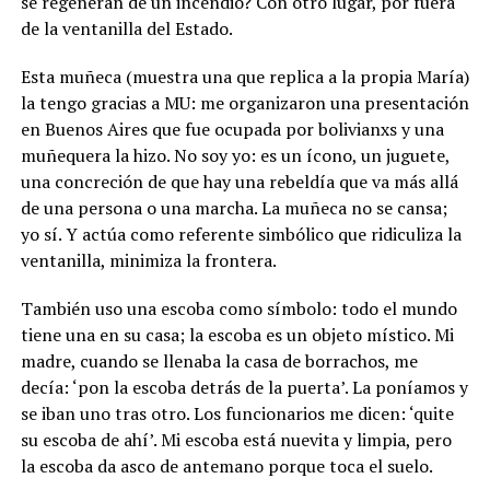
se regeneran de un incendio? Con otro lugar, por fuera
de la ventanilla del Estado.
Esta muñeca (muestra una que replica a la propia María)
la tengo gracias a MU: me organizaron una presentación
en Buenos Aires que fue ocupada por bolivianxs y una
muñequera la hizo. No soy yo: es un ícono, un juguete,
una concreción de que hay una rebeldía que va más allá
de una persona o una marcha. La muñeca no se cansa;
yo sí. Y actúa como referente simbólico que ridiculiza la
ventanilla, minimiza la frontera.
También uso una escoba como símbolo: todo el mundo
tiene una en su casa; la escoba es un objeto místico. Mi
madre, cuando se llenaba la casa de borrachos, me
decía: ‘pon la escoba detrás de la puerta’. La poníamos y
se iban uno tras otro. Los funcionarios me dicen: ‘quite
su escoba de ahí’. Mi escoba está nuevita y limpia, pero
la escoba da asco de antemano porque toca el suelo.