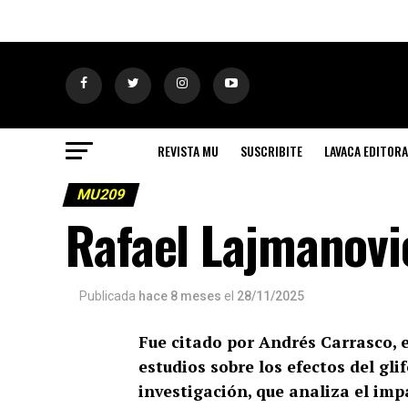
REVISTA MU
SUSCRIBITE
LAVACA EDITORA
MU209
Rafael Lajmanovic
Publicada
hace 8 meses
el
28/11/2025
Fue citado por Andrés Carrasco, 
estudios sobre los efectos del gl
investigación, que analiza el impa