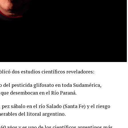
licó dos estudios científicos reveladores:
o del pesticida glifosato en toda Sudamérica,
 que desembocan en el Río Paraná.
pez sábalo en el río Salado (Santa Fe) y el riesgo
erables del litoral argentino.
60 años y es uno de los científicos argentinos más