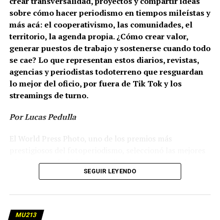
crear transversalidad, proyectos y compartir ideas
sobre cómo hacer periodismo en tiempos mileístas y
más acá: el cooperativismo, las comunidades, el
territorio, la agenda propia. ¿Cómo crear valor,
generar puestos de trabajo y sostenerse cuando todo
se cae? Lo que representan estos diarios, revistas,
agencias y periodistas todoterreno que resguardan
lo mejor del oficio, por fuera de Tik Tok y los
streamings de turno.
Por Lucas Pedulla
El World Press Photo, uno de los premios más
prestigiosos del fotoperiodismo, seleccionó las mejores
42 imágenes de 2025, entre ellas dos argentinas: La
SEGUIR LEYENDO
Argentina de Milei, de Tadeo Bourbon, por su cobertura
de las marchas de jubilados para lavaca.org, y El costo
humano de los agrotóxicos, de Pablo Piovano, fundador
de Lawen Documental. Ambos medios son cooperativas
MU213