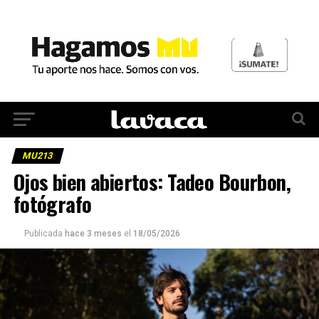
MU213
Ojos bien abiertos: Tadeo Bourbon,
fotógrafo
Publicada
hace 3 meses
el
18/05/2026