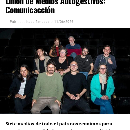
Unión de Medios Autogestivos:
Comunicacción
Publicada
hace 2 meses
el
11/06/2026
Siete medios de todo el país nos reunimos para