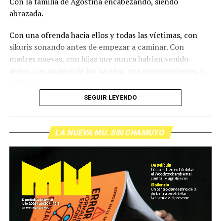
Con la familia de Agostina encabezando, siendo
abrazada.
Con una ofrenda hacia ellos y todas las víctimas, con
sikuris sonando antes de empezar a caminar. Con
madres nuevas, con hijas que nunca habían venido
antes, con amigos de los barrios, con organizaciones, y
sueltos.
SEGUIR LEYENDO
LA NUEVA MU. SIN CHAMUYO
Foto: Juan Valeiro/ lavaca.org
A pocas cuadras y sobre Hipólito Yrigoyen están las
madres de Brenda y Morena, dos de las tres masacradas
en el triple narco femicidio agradeciendo que la