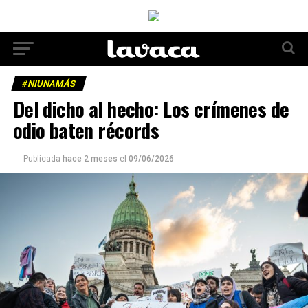
#NIUNAMÁS
Del dicho al hecho: Los crímenes de
odio baten récords
Publicada
hace 2 meses
el
09/06/2026