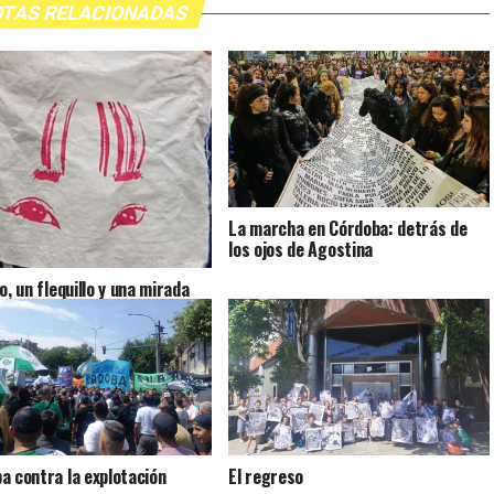
TAS RELACIONADAS
La marcha en Córdoba: detrás de
los ojos de Agostina
o, un flequillo y una mirada
a contra la explotación
El regreso