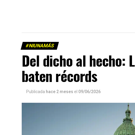
#NIUNAMÁS
Del dicho al hecho: 
baten récords
Publicada
hace 2 meses
el
09/06/2026