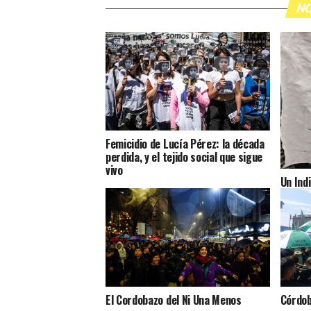
NO
Femicidio de Lucía Pérez: la década
perdida, y el tejido social que sigue
vivo
Un Indi
El Cordobazo del Ni Una Menos
Córdob