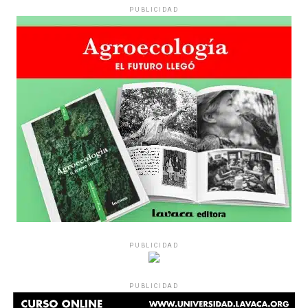
PUBLICIDAD
Hay varios hombres presentes: padres con sus hijas,
grupos de amigos, novios. «Con los pares que no tienen
sensibilidad al tema, la conversación se vuelve muy
estratégica, hay que evitar el choque frontal. Mi método
es a través del interrogante, que puedan encarnar la
pregunta», comparte Gonzalo, de 41 años.
PUBLICIDAD
Década perdida: Marta Montero,
PUBLICIDAD