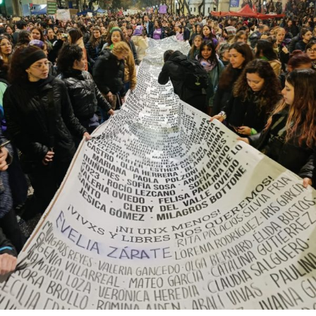
abajo. Viaje en barco de MU desde el bajo delta
Descargar la Mu en PDF
bonaerense, para conocer y escuchar a isleños,
productores, docentes, ambientalistas y vecinos que
resisten otra avanzada sobre un territorio en disputa.
Por Francisco Pandolfi