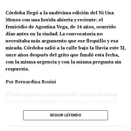
Córdoba llegó a la undécima edición del Ni Una
Menos con una herida abierta y reciente: el
femicidio de Agostina Vega, de 14 años, ocurrido
días antes en la ciudad. La convocatoria no
necesitaba más argumento que ese flequillo y esa
mirada. Córdoba salió a la calle bajo la lluvia este 3J,
once años después del grito que fundó esta fecha,
con la misma urgencia y con la misma pregunta sin
respuesta.
Por Bernardina Rosini
Ganar la vida
: La historia de (no)
El trole que recorre los barrios del oeste de la ciudad
ficción de Sabrina Ortiz
viene casi lleno faltando dos horas para la marcha. El
parabrisas anticipa el motivo: el rostro pequeño de
Agostina Vega, 14 años. Era fácil intuir que será una
SEGUIR LEYENDO
Su hijo Ciro tenía 120 veces más agrotóxicos que lo
marcha que desbordará una ciudad que expresa
“admisible”. Su hija Fiamma, 100 veces más; ella, 58.
Gonzalo Giles, pensador y
hartazgo. Nadie mira los barrios de Córdoba, nadie
Viven en Pergamino, llamada “la capital del veneno”,