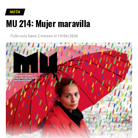
NOTA
MU 214: Mujer maravilla
Publicada
hace 2 meses
el
19/06/2026
Este número 215 de MU ☝️viene con doble tapa, que
podría ser una frase:
Sin chamuyo, a remarla.
Descargar la Mu en PDF