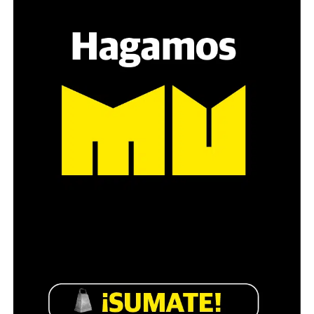
sensibilidad al tema, la conversación se vuelve muy
estratégica, hay que evitar el choque frontal. Mi método
es a través del interrogante, que puedan encarnar la
pregunta», comparte Gonzalo, de 41 años.
Década perdida: Marta Montero,
mamá de Lucía Pérez
“Estamos como el día 1”. La frase de la madre de la joven