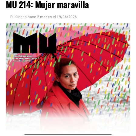
MU 214: Mujer maravilla
Publicada
hace 2 meses
el
19/06/2026
Este número 215 de MU ☝️viene con doble tapa, que
podría ser una frase:
Sin chamuyo, a remarla.
Descargar la Mu en PDF