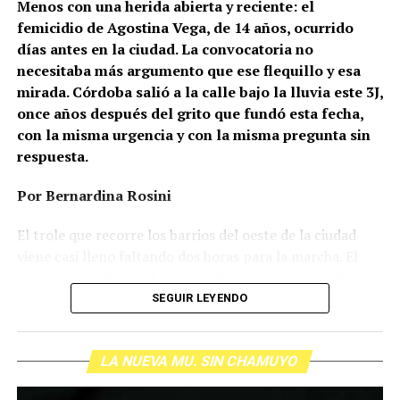
Menos con una herida abierta y reciente: el
femicidio de Agostina Vega, de 14 años, ocurrido
días antes en la ciudad. La convocatoria no
necesitaba más argumento que ese flequillo y esa
mirada. Córdoba salió a la calle bajo la lluvia este 3J,
once años después del grito que fundó esta fecha,
con la misma urgencia y con la misma pregunta sin
respuesta.
Por Bernardina Rosini
Ganar la vida
: La historia de (no)
El trole que recorre los barrios del oeste de la ciudad
ficción de Sabrina Ortiz
viene casi lleno faltando dos horas para la marcha. El
parabrisas anticipa el motivo: el rostro pequeño de
Agostina Vega, 14 años. Era fácil intuir que será una
SEGUIR LEYENDO
Su hijo Ciro tenía 120 veces más agrotóxicos que lo
marcha que desbordará una ciudad que expresa
“admisible”. Su hija Fiamma, 100 veces más; ella, 58.
Gonzalo Giles, pensador y
hartazgo. Nadie mira los barrios de Córdoba, nadie
Viven en Pergamino, llamada “la capital del veneno”,
comunicador «disca»: Error en el
LA NUEVA MU. SIN CHAMUYO
atiende a su gente. Los que ocupan los sillones más
donde se encontraron pesticidas hasta en el agua de red.
mullidos de las oficinas del poder local sobrevuelan las
Bajo amenazas de muerte Sabrina inició una denuncia