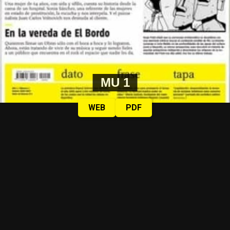
MU 1
WEB
PDF