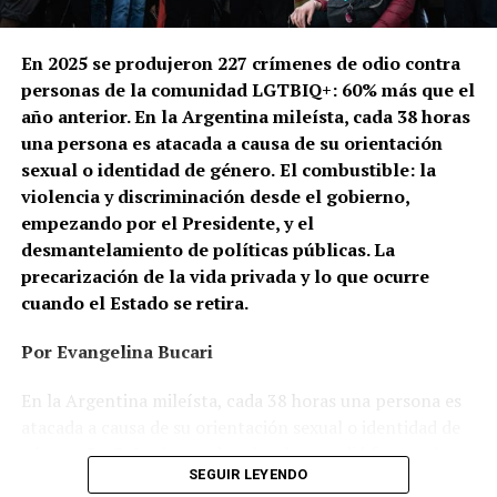
En 2025 se produjeron 227 crímenes de odio contra
personas de la comunidad LGTBIQ+: 60% más que el
año anterior. En la Argentina mileísta, cada 38 horas
una persona es atacada a causa de su orientación
sexual o identidad de género.
El combustible: la
violencia y discriminación desde el gobierno,
empezando por el Presidente, y el
desmantelamiento de políticas públicas. La
precarización de la vida privada y lo que ocurre
cuando el Estado se retira.
Por Evangelina Bucari
En la Argentina mileísta, cada 38 horas una persona es
atacada a causa de su orientación sexual o identidad de
género. En Cañuelas, un hombre le prendió fuego a la
SEGUIR LEYENDO
casa de una pareja de lesbianas. En Recoleta, dos