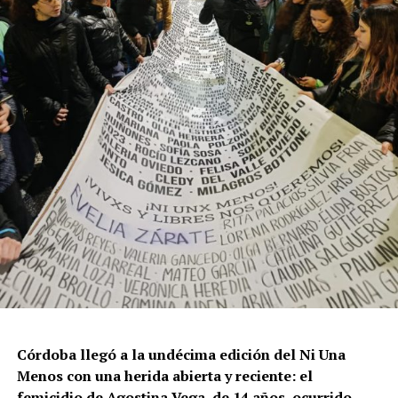
los años anteriores”.
La violencia por odio hacia el colectivo LGBT+ se
intensificó en un contexto de desmantelamiento de
políticas públicas, vaciamiento de organismos de
protección, paralización de la agenda legislativa en
materia de derechos y consolidación de discursos
fascistas que estigmatizan a la diversidad.
Para María Rachid, titular del Instituto contra la
Discriminación de la Ciudad de Buenos Aires e
integrante de la Federación Argentina LGBT+
(FALGBT), el drástico aumento de estos crímenes en
Argentina no puede separarse de los discursos de odio
que provienen del gobierno nacional. “Tanto el
presidente como funcionarios y allegados se expresan
de manera violenta y discriminatoria hacia la comunidad
Córdoba llegó a la undécima edición del Ni Una
LGBT en general y, principalmente, hacia la comunidad
Menos con una herida abierta y reciente: el
trans”, describe Rachid. “Y eso –agrega– genera mayor
femicidio de Agostina Vega, de 14 años, ocurrido