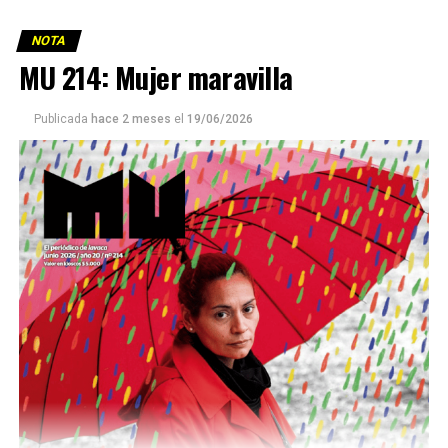
NOTA
MU 214: Mujer maravilla
Publicada
hace 2 meses
el
19/06/2026
Este número 215 de MU ☝️viene con doble tapa, que
podría ser una frase:
Sin chamuyo, a remarla.
Descargar la Mu en PDF