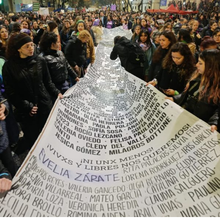
abajo. Viaje en barco de MU desde el bajo delta
Descargar la Mu en PDF
bonaerense, para conocer y escuchar a isleños,
productores, docentes, ambientalistas y vecinos que
resisten otra avanzada sobre un territorio en disputa.
Por Francisco Pandolfi