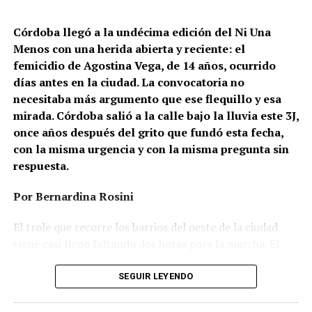
Córdoba llegó a la undécima edición del Ni Una
Menos con una herida abierta y reciente: el
femicidio de Agostina Vega, de 14 años, ocurrido
días antes en la ciudad. La convocatoria no
necesitaba más argumento que ese flequillo y esa
mirada. Córdoba salió a la calle bajo la lluvia este 3J,
once años después del grito que fundó esta fecha,
con la misma urgencia y con la misma pregunta sin
respuesta.
Por Bernardina Rosini
Ganar la vida
: La historia de (no)
El trole que recorre los barrios del oeste de la ciudad
ficción de Sabrina Ortiz
viene casi lleno faltando dos horas para la marcha. El
parabrisas anticipa el motivo: el rostro pequeño de
Agostina Vega, 14 años. Era fácil intuir que será una
SEGUIR LEYENDO
Su hijo Ciro tenía 120 veces más agrotóxicos que lo
marcha que desbordará una ciudad que expresa
“admisible”. Su hija Fiamma, 100 veces más; ella, 58.
Gonzalo Giles, pensador y
hartazgo. Nadie mira los barrios de Córdoba, nadie