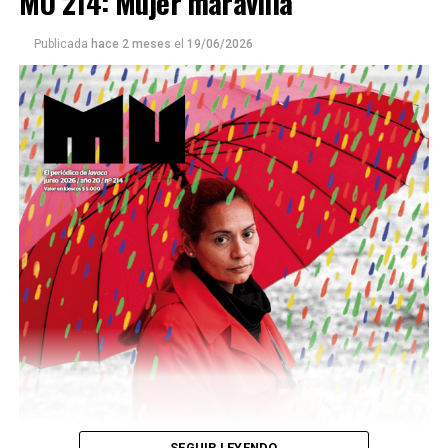
MU 214: Mujer maravilla
Publicada
hace 2 meses
el
19/06/2026
Este número 215 de MU ☝️viene con doble tapa, que
podría ser una frase:
Sin chamuyo, a remarla.
Descargar la Mu en PDF
SEGUIR LEYENDO