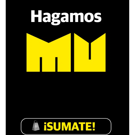
sensibilidad al tema, la conversación se vuelve muy
estratégica, hay que evitar el choque frontal. Mi método
es a través del interrogante, que puedan encarnar la
pregunta», comparte Gonzalo, de 41 años.
Década perdida: Marta Montero,
mamá de Lucía Pérez
“Estamos como el día 1”. La frase de la madre de la joven
asesinada en 2016 remite a aquel año: cuando