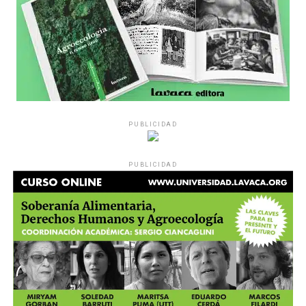
PUBLICIDAD
Década perdida: Marta Montero,
PUBLICIDAD
mamá de Lucía Pérez
“Estamos como el día 1”. La frase de la madre de la joven
asesinada en 2016 remite a aquel año: cuando
denunciaron que dos narcofemicidas habían abusado y
asesinado a su hija, hasta hoy, dos juicios después, pues la
impunidad sigue consagrada. De motivar el Primer Paro
Nacional de Mujeres a la decisión que tomó Marta ahora: