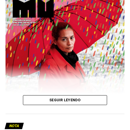
Este número 215 de MU ☝️viene con doble tapa, que
podría ser una frase:
Sin chamuyo, a remarla.
Descargar la Mu en PDF
SEGUIR LEYENDO
NOTA