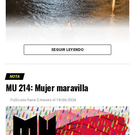
SEGUIR LEYENDO
NOTA
MU 214: Mujer maravilla
Publicada
hace 2 meses
el
19/06/2026
Este número 215 de MU ☝️viene con doble tapa, que
podría ser una frase:
Sin chamuyo, a remarla.