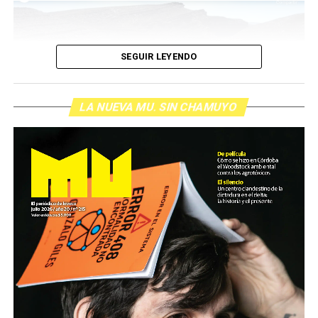
SEGUIR LEYENDO
LA NUEVA MU. SIN CHAMUYO
Proyecto Litio
es una plataforma -litio.lavaca.org-
que incluye un teaser de 22 minutos, un documental
de casi una hora de duración que amplía el registro
sobre las comunidades de la cuenca de las Salinas
Grandes y Laguna Guayatayoc, una de las siete
maravillas naturales de Argentina, que a la par es
zona de sequía y uno de los mayores reservorios de
litio del mundo.
Además hay piezas audiovisuales como la que