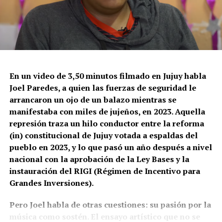
Además hay piezas audiovisuales como la que
presentamos aquí. Las semanas anteriores
presentamos
El paisaje territorial, animal y humano
cuando el agua empieza a desaparecer,
y
Un ojo de la
cara, sobre las consecuencias de la represión a la
población jujeña.
En un video de 3,50 minutos filmado en Jujuy habla
Joel Paredes, a quien las fuerzas de seguridad le
arrancaron un ojo de un balazo mientras se
manifestaba con miles de jujeños, en 2023. Aquella
represión traza un hilo conductor entre la reforma
(in) constitucional de Jujuy votada a espaldas del
pueblo en 2023, y lo que pasó un año después a nivel
nacional con la aprobación de la Ley Bases y la
instauración del RIGI (Régimen de Incentivo para
Grandes Inversiones).
Pero Joel habla de otras cuestiones: su pasión por la
música como sostén. El ensayo artístico que no se