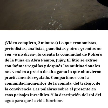
Proyecto Litio: el paisaje territorial, animal y humano
cuando el agua empieza a desaparecer
Esos eslabones se enfocan en la vida en las
comunidades, la economía, la represión y la escasez
del agua en la zona.
Litio está compuesto también por las noticias,
(Video completo, 2 minutos) Lo que economistas,
crónicas y reportajes que venimos realizando
periodistas, analistas, panelistas y otros gremios no
desde
lavaca.org
y que reunimos en esta plataforma.
ven -o no dicen-, lo cuenta la comunidad de Potrero
de la Puna en Abra Pampa, Jujuy. El litio se extrae
Un proyecto del que podés formar parte, apoyando y
con ínfimas regalías y después las multinacionales
compartiendo.
nos venden a precio de alta gama lo que obtuvieron
prácticamente regalado. Compartimos con la
El video de 3,50 minutos
comunidad momentos de la comida, del trabajo, de
la convivencia. Las palabras sobre el presente en
esos paisajes increíbles. Y la descripción del rol del
agua para que la vida funcione.