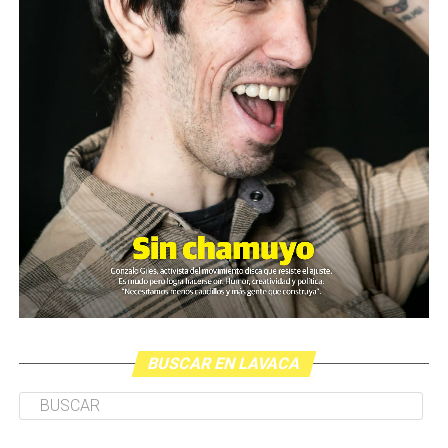
compartimos aquí.
Las semanas anteriores presentamos
¿Qué tiene que ver el JP Morgan?
https://lavaca.org/extractivismo/proyecto-litio-
que-tiene-que-ver-el-jp-morgan/
El paisaje territorial, animal y humano cuando el
agua empieza a desaparecer
https://lavaca.org/extractivismo/proyecto-litio-el-
paisaje-territorial-animal-y-humano-cuando-el-
agua-empieza-a-desaparecer/
Un ojo de la cara
https://lavaca.org/extractivismo/proyecto-litio-
BUSCAR EN LAVACA
un-ojo-de-la-cara-video/
El video de 2 minutos.