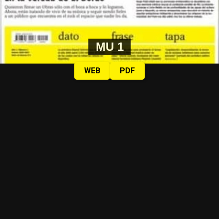
MU 1
WEB
PDF