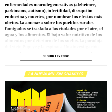
enfermedades neurodegenerativas (alzheimer,
parkinsons, autismo), infertilidad, disrupción
endocrina y muertes, por nombrar los efectos más
obvios. La amenaza sobre los pueblos rurales
fumigados se traslada a las ciudades por el aire, el
agua y los alimentos. El bajo valor nutritivo de los
alimentos por deterioro de los suelos. La paradoja
del viejo Popeye y la espinaca. Una investigación
europea y un porcentaje exótico (100%) de cuerpos
SEGUIR LEYENDO
contaminados. Las resistencias bacterianas en los
feed lots, las grasas saturadas y otros detalles de la
crisis alimentaria del presente, para poder pensar el
LA NUEVA MU. SIN CHAMUYO
futuro.
(Escuchá el podcast completo: 7 minutos)