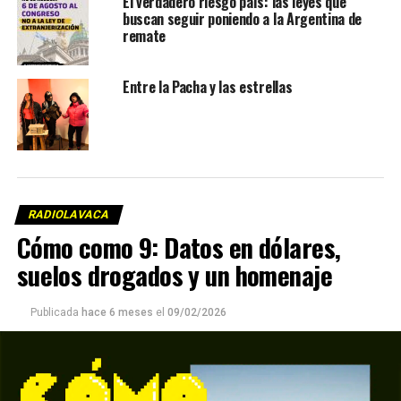
El verdadero riesgo país: las leyes que
buscan seguir poniendo a la Argentina de
remate
Entre la Pacha y las estrellas
RADIOLAVACA
Cómo como 9: Datos en dólares,
suelos drogados y un homenaje
Publicada
hace 6 meses
el
09/02/2026