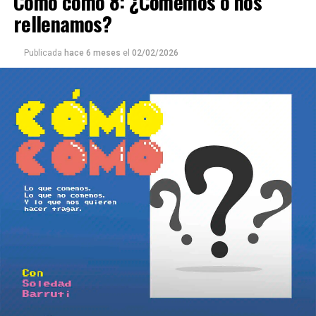
Cómo como 8: ¿Comemos o nos
rellenamos?
Publicada
hace 6 meses
el
02/02/2026
Capítulo IX: Datos en dólares, suelos drogados y un
homenaje
Anfitrión: Sergio Ciancaglini
Edición y cocina radifónica: Mariano Randazzo