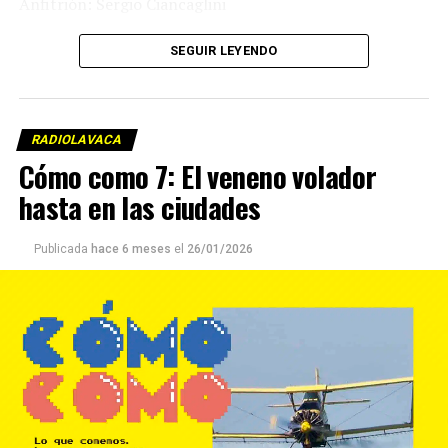
Anfitrión: Sergio Ciancaglini
Edición y cocina sonora: Mariano Randazzo
SEGUIR LEYENDO
RADIOLAVACA
Cómo como 7: El veneno volador
hasta en las ciudades
Publicada
hace 6 meses
el
26/01/2026
►