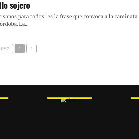
lo sojero
sanos para todos” es la frase que convoca a la caminata
rdoba. La...
 OF 2
1
2
MU 3
F
WEB
PDF