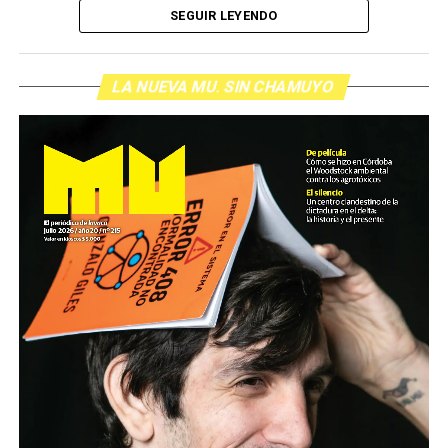
de cabecera Hugo López va a dar una definición
SEGUIR LEYENDO
inolvidable sobre los normales y los anormales. Como
siempre, Pablo Marchetti que llega con música y con El
grito pelado.
(Escuchá el programa completo)
LA NUEVA MU. SIN CHAMUYO
Descargar los archivos de audio:
Bloque 1
/
Bloque 2
Foto: Nacho Yuchark
Descargar el programa
La reproducción de este programa es libre. Sólo tenés
que mandar un mail a
infolavaca@yahoo.com.ar
para
emitir todos los programas de Decí MU