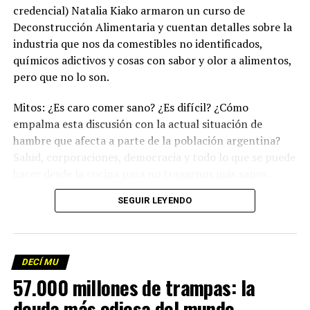
credencial) Natalia Kiako armaron un curso de
Deconstrucción Alimentaria y cuentan detalles sobre la
industria que nos da comestibles no identificados,
químicos adictivos y cosas con sabor y olor a alimentos,
pero que no lo son.
Mitos: ¿Es caro comer sano? ¿Es difícil? ¿Cómo
empalma esta discusión con la actual situación de
hambre que afecta a parte de la población argentina?
Salud, corporaciones, democracia y todo lo que se puede
hacer desde la cocina para no tragarnos más sapos.
(Escuchá el programa completo)
.
SEGUIR LEYENDO
Descargar los archivos de audio:
Bloque 1
/
Bloque 2
DECÍ MU
Foto: Martina Perosa
57.000 millones de trampas: la
Descargar el programa
La reproducción de este programa es libre. Sólo tenés
deuda más odiosa del mundo