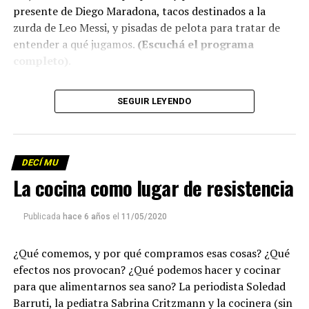
presente de Diego Maradona, tacos destinados a la
zurda de Leo Messi, y pisadas de pelota para tratar de
entender a qué jugamos.
(Escuchá el programa
completo)
.
Descargar los archivos de audio:
Bloque 1
/
Bloque 2
SEGUIR LEYENDO
Descargar el programa
La reproducción de este programa es libre. Sólo tenés
DECÍ MU
que mandar un mail a
infolavaca@yahoo.com.ar
para
La cocina como lugar de resistencia
emitir todos los programas de Decí MU
Publicada
hace 6 años
el
11/05/2020
¿Qué comemos, y por qué compramos esas cosas? ¿Qué
efectos nos provocan? ¿Qué podemos hacer y cocinar
para que alimentarnos sea sano? La periodista Soledad
Barruti, la pediatra Sabrina Critzmann y la cocinera (sin