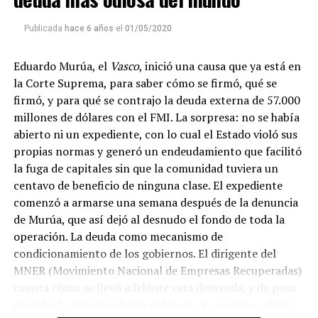
que mandar un mail a
infolavaca@yahoo.com.ar
para
emitir todos los programas de Decí MU
Publicada
hace 6 años
el
01/05/2020
Eduardo Murúa, el
Vasco
, inició una causa que ya está en
la Corte Suprema, para saber cómo se firmó, qué se
firmó, y para qué se contrajo la deuda externa de 57.000
millones de dólares con el FMI. La sorpresa: no se había
abierto ni un expediente, con lo cual el Estado violó sus
propias normas y generó un endeudamiento que facilitó
la fuga de capitales sin que la comunidad tuviera un
centavo de beneficio de ninguna clase. El expediente
comenzó a armarse una semana después de la denuncia
de Murúa, que así dejó al desnudo el fondo de toda la
operación. La deuda como mecanismo de
condicionamiento de los gobiernos. El dirigente del
MNER (Movimiento Nacional de Empresas Recuperadas)
cuenta cómo se llevó adelante esta demanda, y de paso
describe la situación hacia el futuro. Y nuestro colifato