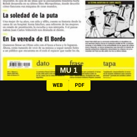
MU 1
WEB
PDF