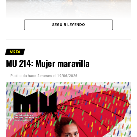
SEGUIR LEYENDO
NOTA
MU 214: Mujer maravilla
Publicada
hace 2 meses
el
19/06/2026
Este número 215 de MU ☝️viene con doble tapa, que
podría ser una frase:
Sin chamuyo, a remarla.