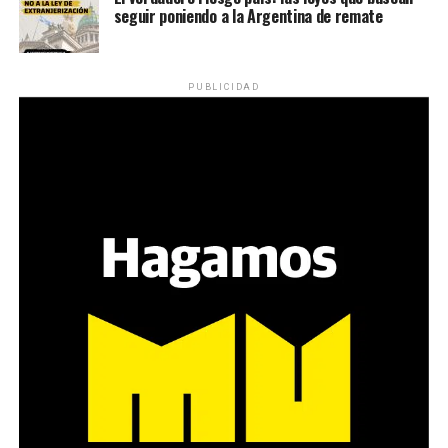
seguir poniendo a la Argentina de remate
Desde una mesa que intenta protegerse del agua se
reparten lienzos con los ojos serigrafiados de Agostina.
Los ojos y su flequillo de nena.
PUBLICIDAD
Varones
Hay varios hombres presentes: padres con sus hijas,
grupos de amigos, novios. «Con los pares que no tienen
sensibilidad al tema, la conversación se vuelve muy
estratégica, hay que evitar el choque frontal. Mi método
es a través del interrogante, que puedan encarnar la
pregunta», comparte Gonzalo, de 41 años.