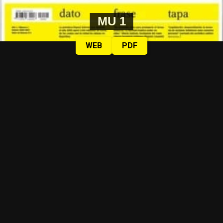
MU 1
WEB
PDF