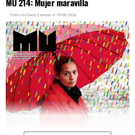
MU 214: Mujer maravilla
Publicada
hace 2 meses
el
19/06/2026
Este número 215 de MU ☝️viene con doble tapa, que
podría ser una frase:
Sin chamuyo, a remarla.
Descargar la Mu en PDF