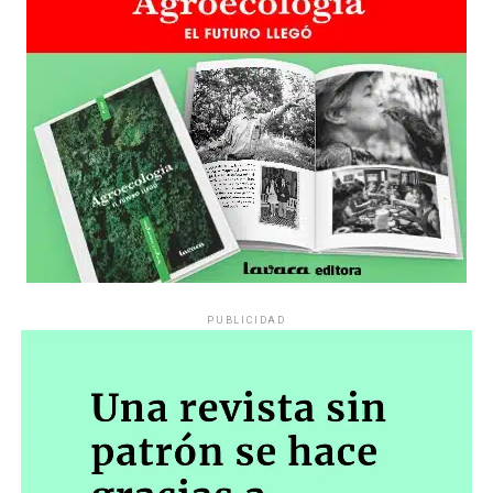
sensibilidad al tema, la conversación se vuelve muy
estratégica, hay que evitar el choque frontal. Mi método
es a través del interrogante, que puedan encarnar la
pregunta», comparte Gonzalo, de 41 años.
PUBLICIDAD
Década perdida: Marta Montero,
mamá de Lucía Pérez
“Estamos como el día 1”. La frase de la madre de la joven