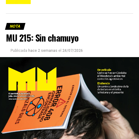
NOTA
MU 215: Sin chamuyo
Publicada
hace 2 semanas
el
24/07/2026