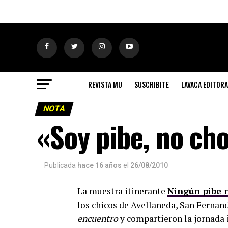
REVISTA MU
SUSCRIBITE
LAVACA EDITORA
NOTA
«Soy pibe, no ch
Publicada
hace 16 años
el
26/08/2010
La muestra itinerante
Ningún pibe 
los chicos de Avellaneda, San Fernan
encuentro
y compartieron la jornada 