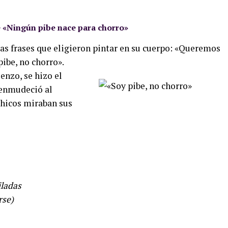
e «Ningún pibe nace para chorro»
las frases que eligieron pintar en su cuerpo: «Queremos
pibe, no chorro».
enzo, se hizo el
 enmudeció al
 chicos miraban sus
iladas
rse)