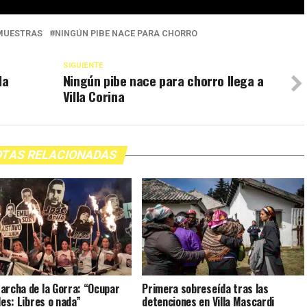
MUESTRAS
NINGÚN PIBE NACE PARA CHORRO
SIGUIENTE
la
Ningún pibe nace para chorro llega a
Villa Corina
TAS RELACIONADAS
archa de la Gorra: “Ocupar
Primera sobreseída tras las
les: Libres o nada”
detenciones en Villa Mascardi